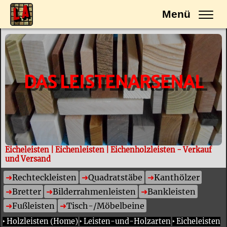
Menü
DAS LEISTENARSENAL
Eicheleisten | Eichenleisten | Eichenholzleisten - Verkauf
und Versand
Rechteckleisten
Quadratstäbe
Kanthölzer
Bretter
Bilderrahmenleisten
Bankleisten
Fußleisten
Tisch-/Möbelbeine
‣
Holzleisten (Home)
‣
Leisten-und-Holzarten
‣
Eicheleisten