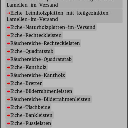
Lamellen-im-Versand
E
iche-Leimholzplatten-mit-keilgezinkten-
Lamellen-im-Versand
E
iche-Naturholzplatten-im-Versand
E
iche-Rechteckleisten
R
äuchereiche-Rechteckleisten
E
iche-Quadratstab
R
äuchereiche-Quadratstab
E
iche-Kantholz
R
äuchereiche-Kantholz
E
iche-Bretter
E
iche-Bilderrahmenleisten
R
äuchereiche-Bilderrahmenleisten
E
iche-Tischbeine
E
iche-Bankleisten
E
iche-Fussleisten