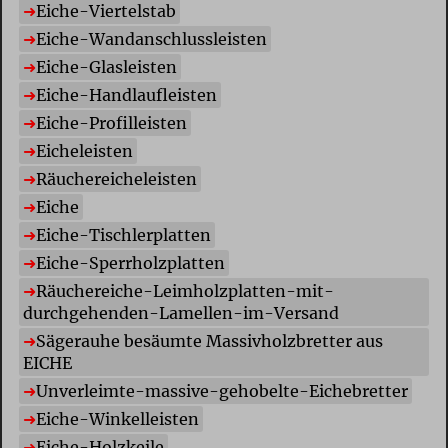
E
iche-Viertelstab
E
iche-Wandanschlussleisten
E
iche-Glasleisten
E
iche-Handlaufleisten
E
iche-Profilleisten
E
icheleisten
R
äuchereicheleisten
E
iche
E
iche-Tischlerplatten
E
iche-Sperrholzplatten
R
äuchereiche-Leimholzplatten-mit-
durchgehenden-Lamellen-im-Versand
S
ägerauhe besäumte Massivholzbretter aus
EICHE
U
nverleimte-massive-gehobelte-Eichebretter
E
iche-Winkelleisten
E
iche-Holzkeile