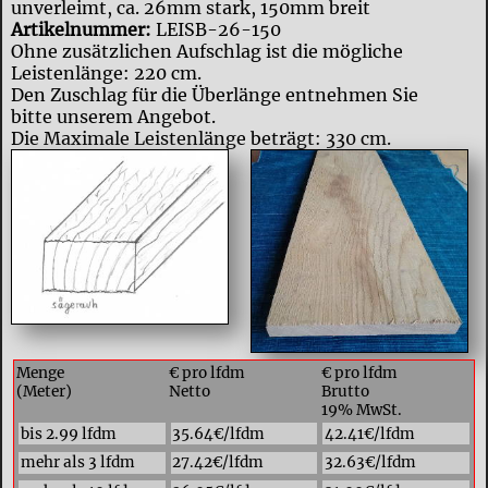
unverleimt, ca. 26mm stark, 150mm breit
Artikelnummer:
LEISB-26-150
Ohne zusätzlichen Aufschlag ist die mögliche
Leistenlänge: 220 cm.
Den Zuschlag für die Überlänge entnehmen Sie
bitte unserem Angebot.
Die Maximale Leistenlänge beträgt: 330 cm.
Menge
€ pro lfdm
€ pro lfdm
(Meter)
Netto
Brutto
19% MwSt.
bis 2.99 lfdm
35.64€/lfdm
42.41€/lfdm
mehr als 3 lfdm
27.42€/lfdm
32.63€/lfdm