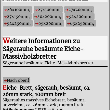
26x100mm,
27x100mm,
27x200mm,
27x150mm,
40x200mm,
52x200mm,
52x250mm,
65x200mm,
65x250mm,
W
eitere Informationen zu
Sägerauhe besäumte Eiche-
Massivholzbretter
Sägerauhe besäumte Eiche-Massivholzbretter
Nach oben!
E
iche-Brett, sägerauh, besäumt, ca.
26mm stark, 100mm breit
Sägerauhes massives Eichebrett, besäumt,
unverleimt, ca. 26mm stark, 100mm breit
Artikelnummer:
LEISB-26-100