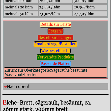
mehr als 10 lfdm
26.05€/lfdm
31.00€/lfdm
mehr als 20 lfdm
24.68€/lfdm
29.36€/lfdm
mehr als 50 lfdm
23.30€/lfdm
27.73€/lfdm
Details zur Leiste
Fragen?
Bestellbare Längen
Emailanfrage/Bestellen
Wie bestelle ich?
Verwandte Produkte
Passende Platten
Zurück zur Oberkategorie:Sägerauhe besäumte
Massivholzbretter
Nach oben!
E
iche-Brett, sägerauh, besäumt, ca.
26mm stark, 200mm breit