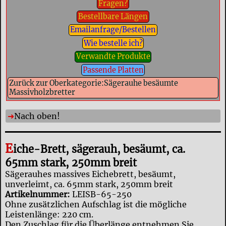
Fragen?
Bestellbare Längen
Emailanfrage/Bestellen
Wie bestelle ich?
Verwandte Produkte
Passende Platten
Zurück zur Oberkategorie:Sägerauhe besäumte
Massivholzbretter
Nach oben!
E
iche-Brett, sägerauh, besäumt, ca.
65mm stark, 250mm breit
Sägerauhes massives Eichebrett, besäumt,
unverleimt, ca. 65mm stark, 250mm breit
Artikelnummer:
LEISB-65-250
Ohne zusätzlichen Aufschlag ist die mögliche
Leistenlänge: 220 cm.
Den Zuschlag für die Überlänge entnehmen Sie