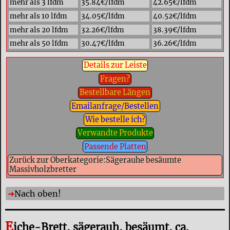
mehr als 3 lfdm
35.84€/lfdm
42.65€/lfdm
mehr als 10 lfdm
34.05€/lfdm
40.52€/lfdm
mehr als 20 lfdm
32.26€/lfdm
38.39€/lfdm
mehr als 50 lfdm
30.47€/lfdm
36.26€/lfdm
Details zur Leiste
Fragen?
Bestellbare Längen
Emailanfrage/Bestellen
Wie bestelle ich?
Verwandte Produkte
Passende Platten
Zurück zur Oberkategorie:Sägerauhe besäumte
Massivholzbretter
Nach oben!
E
iche-Brett, sägerauh, besäumt, ca.