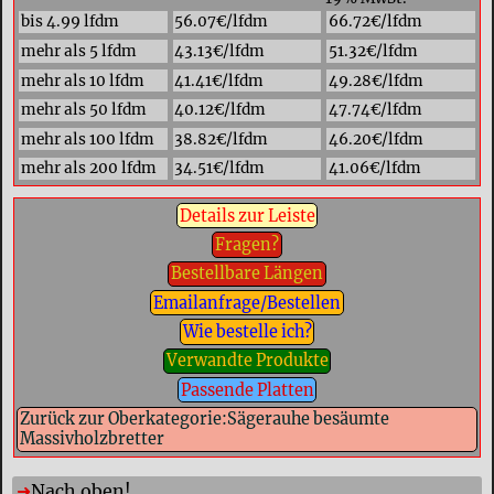
bis 4.99 lfdm
56.07€/lfdm
66.72€/lfdm
mehr als 5 lfdm
43.13€/lfdm
51.32€/lfdm
mehr als 10 lfdm
41.41€/lfdm
49.28€/lfdm
mehr als 50 lfdm
40.12€/lfdm
47.74€/lfdm
mehr als 100 lfdm
38.82€/lfdm
46.20€/lfdm
mehr als 200 lfdm
34.51€/lfdm
41.06€/lfdm
Details zur Leiste
Fragen?
Bestellbare Längen
Emailanfrage/Bestellen
Wie bestelle ich?
Verwandte Produkte
Passende Platten
Zurück zur Oberkategorie:Sägerauhe besäumte
Massivholzbretter
Nach oben!