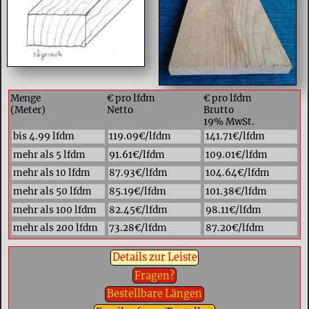
Menge
€ pro lfdm
€ pro lfdm
(Meter)
Netto
Brutto
19% MwSt.
bis 4.99 lfdm
119.09€/lfdm
141.71€/lfdm
mehr als 5 lfdm
91.61€/lfdm
109.01€/lfdm
mehr als 10 lfdm
87.93€/lfdm
104.64€/lfdm
mehr als 50 lfdm
85.19€/lfdm
101.38€/lfdm
mehr als 100 lfdm
82.45€/lfdm
98.11€/lfdm
mehr als 200 lfdm
73.28€/lfdm
87.20€/lfdm
Details zur Leiste
Fragen?
Bestellbare Längen