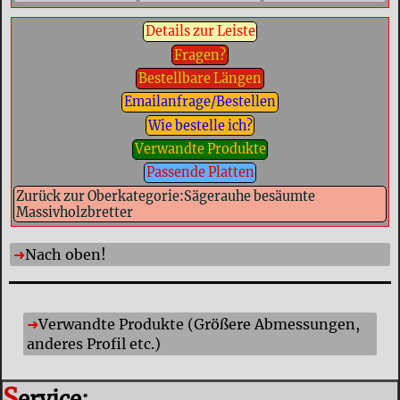
Details zur Leiste
Fragen?
Bestellbare Längen
Emailanfrage/Bestellen
Wie bestelle ich?
Verwandte Produkte
Passende Platten
Zurück zur Oberkategorie:Sägerauhe besäumte
Massivholzbretter
Nach oben!
Verwandte Produkte (Größere Abmessungen,
anderes Profil etc.)
S
ervice: