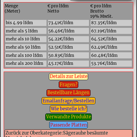
Menge
€ pro lfdm
€ pro lfdm
(Meter)
Netto
Brutto
19% MwSt.
bis 4.99 lfdm
73.41€/lfdm
87.35€/lfdm
mehr als 5 lfdm
56.46€/lfdm
67.19€/lfdm
mehr als 10 lfdm
54.22€/lfdm
64.52€/lfdm
mehr als 50 lfdm
52.51€/lfdm
62.49€/lfdm
mehr als 100 lfdm
50.83€/lfdm
60.48€/lfdm
mehr als 200 lfdm
45.17€/lfdm
53.76€/lfdm
Details zur Leiste
Fragen?
Bestellbare Längen
Emailanfrage/Bestellen
Wie bestelle ich?
Verwandte Produkte
Passende Platten
Zurück zur Oberkategorie:Sägerauhe besäumte