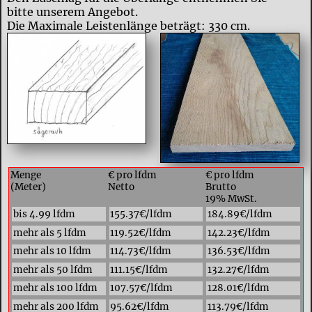
bitte unserem Angebot.
Die Maximale Leistenlänge beträgt: 330 cm.
Menge
€ pro lfdm
€ pro lfdm
(Meter)
Netto
Brutto
19% MwSt.
bis 4.99 lfdm
155.37€/lfdm
184.89€/lfdm
mehr als 5 lfdm
119.52€/lfdm
142.23€/lfdm
mehr als 10 lfdm
114.73€/lfdm
136.53€/lfdm
mehr als 50 lfdm
111.15€/lfdm
132.27€/lfdm
mehr als 100 lfdm
107.57€/lfdm
128.01€/lfdm
mehr als 200 lfdm
95.62€/lfdm
113.79€/lfdm