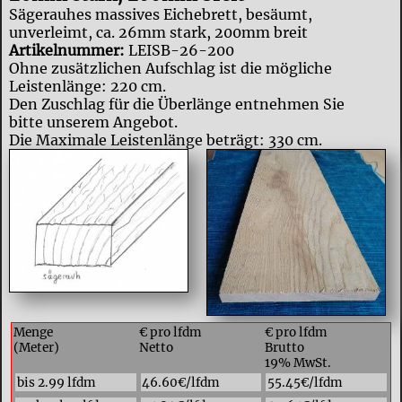
Sägerauhes massives Eichebrett, besäumt,
unverleimt, ca. 26mm stark, 200mm breit
Artikelnummer:
LEISB-26-200
Ohne zusätzlichen Aufschlag ist die mögliche
Leistenlänge: 220 cm.
Den Zuschlag für die Überlänge entnehmen Sie
bitte unserem Angebot.
Die Maximale Leistenlänge beträgt: 330 cm.
Menge
€ pro lfdm
€ pro lfdm
(Meter)
Netto
Brutto
19% MwSt.
bis 2.99 lfdm
46.60€/lfdm
55.45€/lfdm