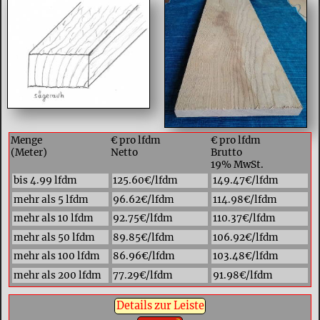
Menge
€ pro lfdm
€ pro lfdm
(Meter)
Netto
Brutto
19% MwSt.
bis 4.99 lfdm
125.60€/lfdm
149.47€/lfdm
mehr als 5 lfdm
96.62€/lfdm
114.98€/lfdm
mehr als 10 lfdm
92.75€/lfdm
110.37€/lfdm
mehr als 50 lfdm
89.85€/lfdm
106.92€/lfdm
mehr als 100 lfdm
86.96€/lfdm
103.48€/lfdm
mehr als 200 lfdm
77.29€/lfdm
91.98€/lfdm
Details zur Leiste