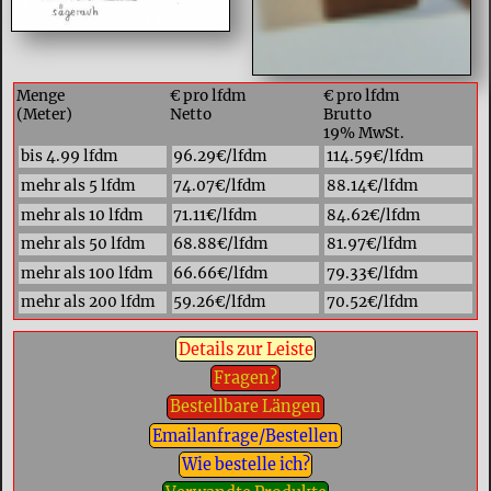
Menge
€ pro lfdm
€ pro lfdm
(Meter)
Netto
Brutto
19% MwSt.
bis 4.99 lfdm
96.29€/lfdm
114.59€/lfdm
mehr als 5 lfdm
74.07€/lfdm
88.14€/lfdm
mehr als 10 lfdm
71.11€/lfdm
84.62€/lfdm
mehr als 50 lfdm
68.88€/lfdm
81.97€/lfdm
mehr als 100 lfdm
66.66€/lfdm
79.33€/lfdm
mehr als 200 lfdm
59.26€/lfdm
70.52€/lfdm
Details zur Leiste
Fragen?
Bestellbare Längen
Emailanfrage/Bestellen
Wie bestelle ich?