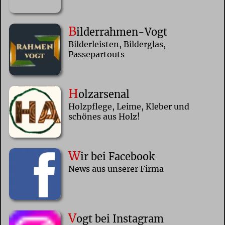
B
ilderrahmen-Vogt
Bilderleisten, Bilderglas,
Passepartouts
H
olzarsenal
Holzpflege, Leime, Kleber und
schönes aus Holz!
W
ir bei Facebook
News aus unserer Firma
V
ogt bei Instagram