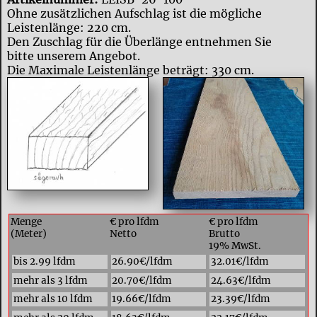
Ohne zusätzlichen Aufschlag ist die mögliche
Leistenlänge: 220 cm.
Den Zuschlag für die Überlänge entnehmen Sie
bitte unserem Angebot.
Die Maximale Leistenlänge beträgt: 330 cm.
Menge
€ pro lfdm
€ pro lfdm
(Meter)
Netto
Brutto
19% MwSt.
bis 2.99 lfdm
26.90€/lfdm
32.01€/lfdm
mehr als 3 lfdm
20.70€/lfdm
24.63€/lfdm
mehr als 10 lfdm
19.66€/lfdm
23.39€/lfdm