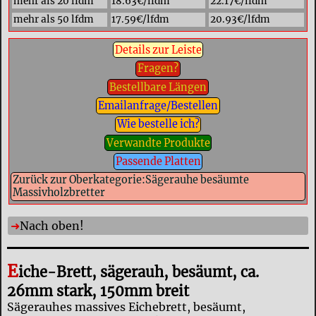
mehr als 20 lfdm
18.63€/lfdm
22.17€/lfdm
mehr als 50 lfdm
17.59€/lfdm
20.93€/lfdm
Details zur Leiste
Fragen?
Bestellbare Längen
Emailanfrage/Bestellen
Wie bestelle ich?
Verwandte Produkte
Passende Platten
Zurück zur Oberkategorie:Sägerauhe besäumte
Massivholzbretter
Nach oben!
E
iche-Brett, sägerauh, besäumt, ca.
26mm stark, 150mm breit
Sägerauhes massives Eichebrett, besäumt,