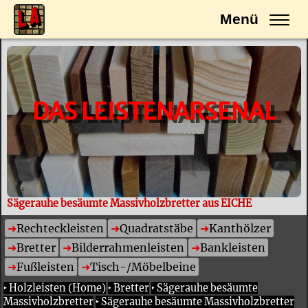
Menü
DAS LEISTENARSENAL
Sägerauhe besäumte Massivholzbretter aus EICHE
Rechteckleisten
Quadratstäbe
Kanthölzer
Bretter
Bilderrahmenleisten
Bankleisten
Fußleisten
Tisch-/Möbelbeine
‣
Holzleisten (Home)
‣
Bretter
‣
Sägerauhe besäumte
Massivholzbretter
‣
Sägerauhe besäumte Massivholzbretter