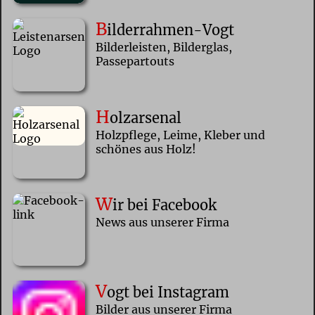
B
ilderrahmen-Vogt
Bilderleisten, Bilderglas,
Passepartouts
H
olzarsenal
Holzpflege, Leime, Kleber und
schönes aus Holz!
W
ir bei Facebook
News aus unserer Firma
V
ogt bei Instagram
Bilder aus unserer Firma