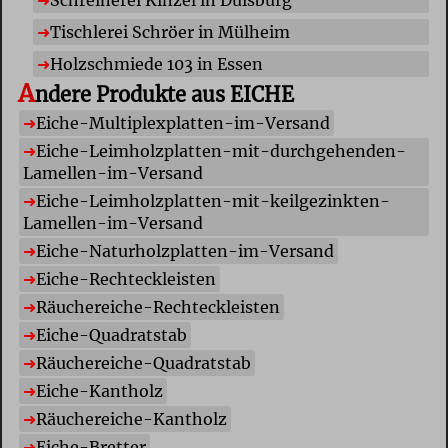
Tischlerei Schröer in Mülheim
Holzschmiede 103 in Essen
A
ndere Produkte aus EICHE
E
iche-Multiplexplatten-im-Versand
E
iche-Leimholzplatten-mit-durchgehenden-
Lamellen-im-Versand
E
iche-Leimholzplatten-mit-keilgezinkten-
Lamellen-im-Versand
E
iche-Naturholzplatten-im-Versand
E
iche-Rechteckleisten
R
äuchereiche-Rechteckleisten
E
iche-Quadratstab
R
äuchereiche-Quadratstab
E
iche-Kantholz
R
äuchereiche-Kantholz
E
iche-Bretter