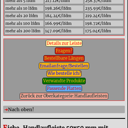
mehr als 5 lfdm
217.12€/lfdm
258.37€/lfdm
mehr als 10 lfdm
198.26€/lfdm
235.93€/lfdm
mehr als 20 lfdm
184.24€/lfdm
219.24€/lfdm
mehr als 100 lfdm
166.99€/lfdm
198.72€/lfdm
mehr als 200 lfdm
147.09€/lfdm
175.04€/lfdm
Details zur Leiste
Fragen?
Bestellbare Längen
Emailanfrage/Bestellen
Wie bestelle ich?
Verwandte Produkte
Passende Platten
Zurück zur Oberkategorie:Handlaufleisten
Nach oben!
E