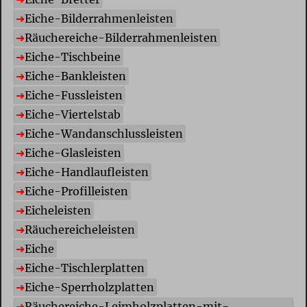
E
iche-Bilderrahmenleisten
R
äuchereiche-Bilderrahmenleisten
E
iche-Tischbeine
E
iche-Bankleisten
E
iche-Fussleisten
E
iche-Viertelstab
E
iche-Wandanschlussleisten
E
iche-Glasleisten
E
iche-Handlaufleisten
E
iche-Profilleisten
E
icheleisten
R
äuchereicheleisten
E
iche
E
iche-Tischlerplatten
E
iche-Sperrholzplatten
R
äuchereiche-Leimholzplatten-mit-