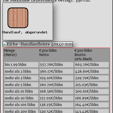
Menge
€ pro lfdm
€ pro lfdm
(Meter)
Netto
Brutto
19% MwSt.
bis 1.99 lfdm
557.78€/lfdm
663.76€/lfdm
mehr als 2 lfdm
360.17€/lfdm
428.60€/lfdm
mehr als 3 lfdm
193.10€/lfdm
229.79€/lfdm
mehr als 5 lfdm
180.70€/lfdm
215.03€/lfdm
mehr als 10 lfdm
168.58€/lfdm
200.61€/lfdm
mehr als 20 lfdm
157.05€/lfdm
186.89€/lfdm
mehr als 100 lfdm
138.15€/lfdm
164.40€/lfdm
mehr als 200 lfdm
120.52€/lfdm
143.42€/lfdm