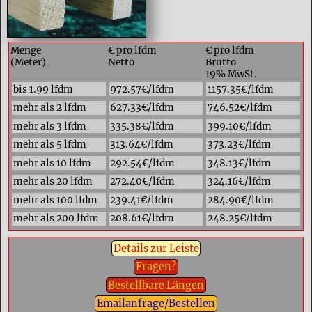
Menge
€ pro lfdm
€ pro lfdm
(Meter)
Netto
Brutto
19% MwSt.
bis 1.99 lfdm
972.57€/lfdm
1157.35€/lfdm
mehr als 2 lfdm
627.33€/lfdm
746.52€/lfdm
mehr als 3 lfdm
335.38€/lfdm
399.10€/lfdm
mehr als 5 lfdm
313.64€/lfdm
373.23€/lfdm
mehr als 10 lfdm
292.54€/lfdm
348.13€/lfdm
mehr als 20 lfdm
272.40€/lfdm
324.16€/lfdm
mehr als 100 lfdm
239.41€/lfdm
284.90€/lfdm
mehr als 200 lfdm
208.61€/lfdm
248.25€/lfdm
Details zur Leiste
Fragen?
Bestellbare Längen
Emailanfrage/Bestellen