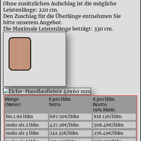
Ohne zusätzlichen Aufschlag ist die mögliche
Leistenlänge: 220 cm.
Den Zuschlag für die Überlänge entnehmen Sie
bitte unserem Angebot.
Die Maximale Leistenlänge beträgt: 330 cm.
Menge
€ pro lfdm
€ pro lfdm
(Meter)
Netto
Brutto
19% MwSt.
bis 1.99 lfdm
687.50€/lfdm
818.13€/lfdm
mehr als 2 lfdm
427.28€/lfdm
508.46€/lfdm
mehr als 3 lfdm
232.35€/lfdm
276.49€/lfdm