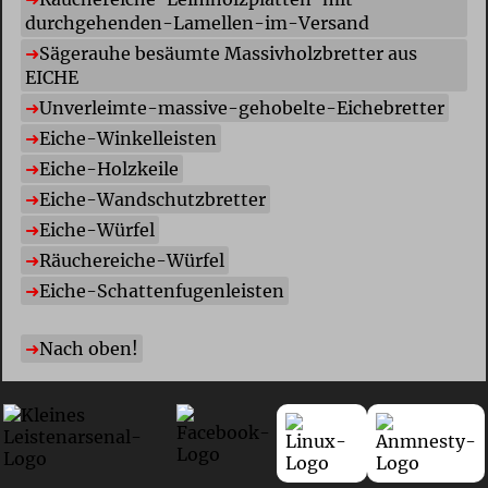
durchgehenden-Lamellen-im-Versand
S
ägerauhe besäumte Massivholzbretter aus
EICHE
U
nverleimte-massive-gehobelte-Eichebretter
E
iche-Winkelleisten
E
iche-Holzkeile
E
iche-Wandschutzbretter
E
iche-Würfel
R
äuchereiche-Würfel
E
iche-Schattenfugenleisten
Nach oben!