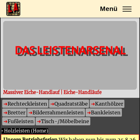
Menü
DAS LEISTENARSENAL
Massiver Eiche-Handlauf | Eiche-Handläufe
Rechteckleisten
Quadratstäbe
Kanthölzer
Bretter
Bilderrahmenleisten
Bankleisten
Fußleisten
Tisch-/Möbelbeine
‣
Holzleisten (Home)
Unsere Betriebsferien
Wir haben nun bis zum 25.8.26