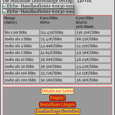
Die Maximale Leistenlänge beträgt: 330 cm.
Menge
€ pro lfdm
€ pro lfdm
(Meter)
Netto
Brutto
19% MwSt.
bis 1.99 lfdm
114.45€/lfdm
136.20€/lfdm
mehr als 2 lfdm
74.41€/lfdm
88.55€/lfdm
mehr als 3 lfdm
43.99€/lfdm
52.35€/lfdm
mehr als 5 lfdm
41.64€/lfdm
49.56€/lfdm
mehr als 10 lfdm
38.68€/lfdm
46.03€/lfdm
mehr als 20 lfdm
36.51€/lfdm
43.45€/lfdm
mehr als 100 lfdm
33.72€/lfdm
40.13€/lfdm
mehr als 200 lfdm
30.56€/lfdm
36.36€/lfdm
Details zur Leiste
Fragen?
Bestellbare Längen
Emailanfrage/Bestellen