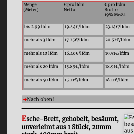
Menge
€ pro lfdm
€ pro lfdm
(Meter)
Netto
Brutto
19% MwSt.
bis 2.99 lfdm
19.44€/lfdm
23.14€/lfdm
mehr als 3 lfdm
17.25€/lfdm
20.52€/lfdm
mehr als 10 lfdm
16.40€/lfdm
19.51€/lfdm
mehr als 20 lfdm
15.89€/lfdm
18.91€/lfdm
mehr als 50 lfdm
15.21€/lfdm
18.11€/lfdm
Nach oben!
E
sche-Brett, gehobelt, besäumt,
unverleimt aus 1 Stück, 20mm