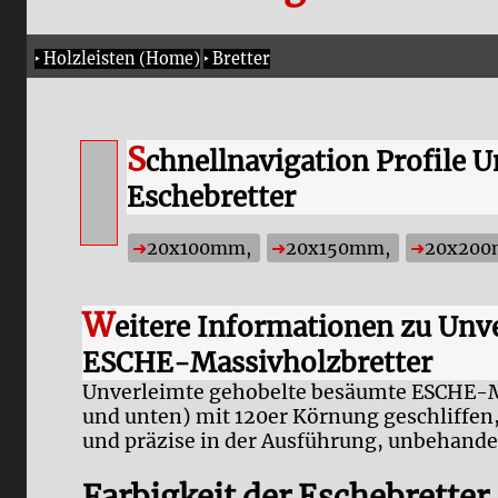
‣
Holzleisten (Home)
‣
Bretter
S
chnellnavigation Profile
Eschebretter
20x100mm,
20x150mm,
20x20
W
eitere Informationen zu Un
ESCHE-Massivholzbretter
Unverleimte gehobelte besäumte ESCHE-Mas
und unten) mit 120er Körnung geschliffen,
und präzise in der Ausführung, unbehande
Farbigkeit der Eschebretter