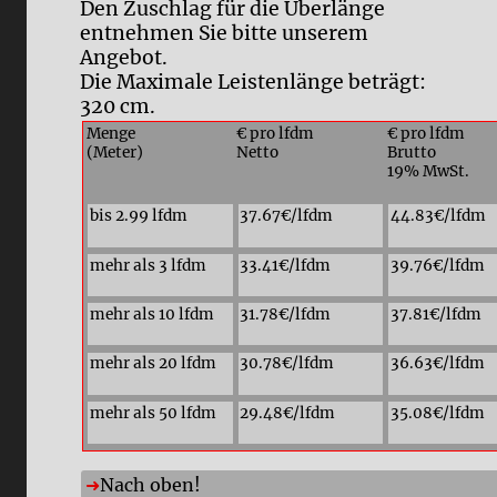
Den Zuschlag für die Überlänge
entnehmen Sie bitte unserem
Angebot.
Die Maximale Leistenlänge beträgt:
320 cm.
Menge
€ pro lfdm
€ pro lfdm
(Meter)
Netto
Brutto
19% MwSt.
bis 2.99 lfdm
37.67€/lfdm
44.83€/lfdm
mehr als 3 lfdm
33.41€/lfdm
39.76€/lfdm
mehr als 10 lfdm
31.78€/lfdm
37.81€/lfdm
mehr als 20 lfdm
30.78€/lfdm
36.63€/lfdm
mehr als 50 lfdm
29.48€/lfdm
35.08€/lfdm
Nach oben!