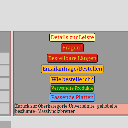
Details zur Leiste
Fragen?
Bestellbare Längen
Emailanfrage/Bestellen
Wie bestelle ich?
Verwandte Produkte
Passende Platten
Zurück zur Oberkategorie:Unverleimte-gehobelte-
besäumte-Massivholzbretter