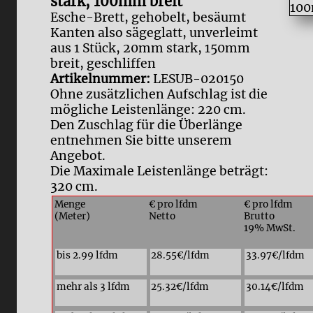
stark, 100mm breit
Esche-Brett, gehobelt, besäumt
Kanten also sägeglatt, unverleimt
aus 1 Stück, 20mm stark, 150mm
breit, geschliffen
Artikelnummer:
LESUB-020150
Ohne zusätzlichen Aufschlag ist die
mögliche Leistenlänge: 220 cm.
Den Zuschlag für die Überlänge
entnehmen Sie bitte unserem
Angebot.
Die Maximale Leistenlänge beträgt:
320 cm.
Menge
€ pro lfdm
€ pro lfdm
(Meter)
Netto
Brutto
19% MwSt.
bis 2.99 lfdm
28.55€/lfdm
33.97€/lfdm
mehr als 3 lfdm
25.32€/lfdm
30.14€/lfdm