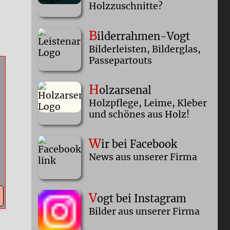
Holzzuschnitte?
B
ilderrahmen-Vogt
Bilderleisten, Bilderglas,
Passepartouts
H
olzarsenal
Holzpflege, Leime, Kleber
und schönes aus Holz!
W
ir bei Facebook
News aus unserer Firma
V
ogt bei Instagram
Bilder aus unserer Firma