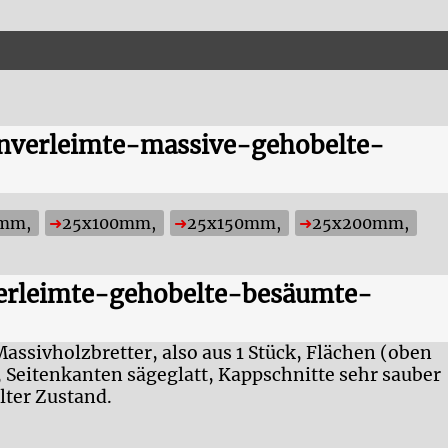
 Unverleimte-massive-gehobelte-
0mm,
25x100mm,
25x150mm,
25x200mm,
verleimte-gehobelte-besäumte-
sivholzbretter, also aus 1 Stück, Flächen (oben
 Seitenkanten sägeglatt, Kappschnitte sehr sauber
lter Zustand.