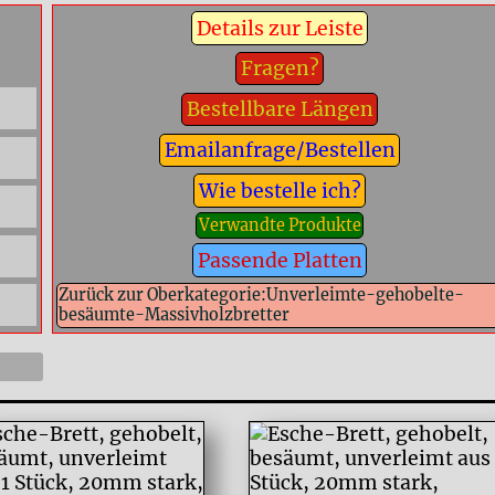
Details zur Leiste
Fragen?
Bestellbare Längen
Emailanfrage/Bestellen
Wie bestelle ich?
Verwandte Produkte
Passende Platten
Zurück zur Oberkategorie:Unverleimte-gehobelte-
besäumte-Massivholzbretter