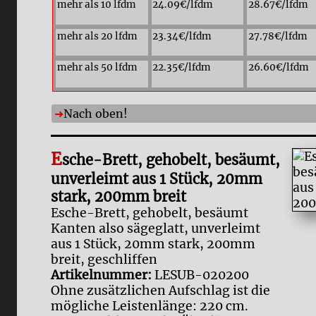
mehr als 10 lfdm
24.09€/lfdm
28.67€/lfdm
mehr als 20 lfdm
23.34€/lfdm
27.78€/lfdm
mehr als 50 lfdm
22.35€/lfdm
26.60€/lfdm
Nach oben!
E
sche-Brett, gehobelt, besäumt,
unverleimt aus 1 Stück, 20mm
stark, 200mm breit
Esche-Brett, gehobelt, besäumt
Kanten also sägeglatt, unverleimt
aus 1 Stück, 20mm stark, 200mm
breit, geschliffen
Artikelnummer:
LESUB-020200
Ohne zusätzlichen Aufschlag ist die
mögliche Leistenlänge: 220 cm.