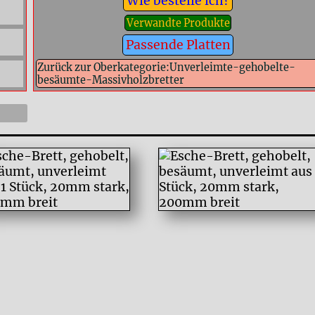
Wie bestelle ich?
Verwandte Produkte
Passende Platten
Zurück zur Oberkategorie:Unverleimte-gehobelte-
besäumte-Massivholzbretter