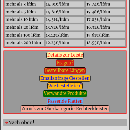
mehr als 3 lfdm
14.91€/lfdm
17.74€/lfdm
mehr als 5 lfdm
14.61€/lfdm
17.38€/lfdm
mehr als 10 lfdm
14.31€/lfdm
17.03€/lfdm
mehr als 20 lfdm
13.72€/lfdm
16.32€/lfdm
mehr als 100 lfdm
13.12€/lfdm
15.61€/lfdm
mehr als 200 lfdm
12.23€/lfdm
14.55€/lfdm
Details zur Leiste
Fragen?
Bestellbare Längen
Emailanfrage/Bestellen
Wie bestelle ich?
Verwandte Produkte
Passende Platten
Zurück zur Oberkategorie:Rechteckleisten
Nach oben!