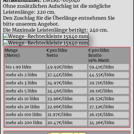
Artikelnummer:
LWERE-015040
Ohne zusätzlichen Aufschlag ist die mögliche
Leistenlänge: 220 cm.
Den Zuschlag für die Überlänge entnehmen Sie
bitte unserem Angebot.
Die Maximale Leistenlänge beträgt: 240 cm.
Menge
€ pro lfdm
€ pro lfdm
(Meter)
Netto
Brutto
19% MwSt.
bis 1.99 lfdm
49.92€/lfdm
59.41€/lfdm
mehr als 2 lfdm
37.44€/lfdm
44.55€/lfdm
mehr als 3 lfdm
24.97€/lfdm
29.71€/lfdm
mehr als 5 lfdm
24.46€/lfdm
29.11€/lfdm
mehr als 10 lfdm
23.96€/lfdm
28.52€/lfdm
mehr als 20 lfdm
22.96€/lfdm
27.32€/lfdm
mehr als 100 lfdm
21.97€/lfdm
26.15€/lfdm
mehr als 200 lfdm
20.47€/lfdm
24.36€/lfdm