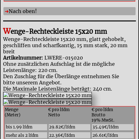
Nach oben!
W
enge-Rechteckleiste 15x20 mm
Wenge-Rechteckleiste 15x20 mm, glatt gehobelt,
geschliffen und scharfkantig, 15 mm stark, 20 mm
breit
Artikelnummer:
LWERE-015020
Ohne zusätzlichen Aufschlag ist die mögliche
Leistenlänge: 220 cm.
Den Zuschlag für die Überlänge entnehmen Sie
bitte unserem Angebot.
Die Maximale Leistenlänge beträgt: 240 cm.
Menge
€ pro lfdm
€ pro lfdm
(Meter)
Netto
Brutto
19% MwSt.
bis 1.99 lfdm
29.82€/lfdm
35.49€/lfdm
mehr als 2 lfdm
22.36€/lfdm
26.61€/lfdm