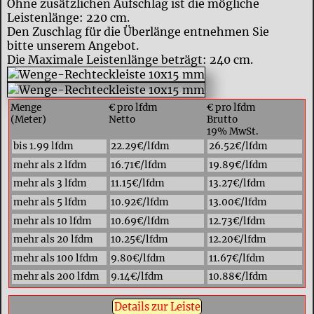
Ohne zusätzlichen Aufschlag ist die mögliche
Leistenlänge: 220 cm.
Den Zuschlag für die Überlänge entnehmen Sie
bitte unserem Angebot.
Die Maximale Leistenlänge beträgt: 240 cm.
Menge
€ pro lfdm
€ pro lfdm
(Meter)
Netto
Brutto
19% MwSt.
bis 1.99 lfdm
22.29€/lfdm
26.52€/lfdm
mehr als 2 lfdm
16.71€/lfdm
19.89€/lfdm
mehr als 3 lfdm
11.15€/lfdm
13.27€/lfdm
mehr als 5 lfdm
10.92€/lfdm
13.00€/lfdm
mehr als 10 lfdm
10.69€/lfdm
12.73€/lfdm
mehr als 20 lfdm
10.25€/lfdm
12.20€/lfdm
mehr als 100 lfdm
9.80€/lfdm
11.67€/lfdm
mehr als 200 lfdm
9.14€/lfdm
10.88€/lfdm
Details zur Leiste