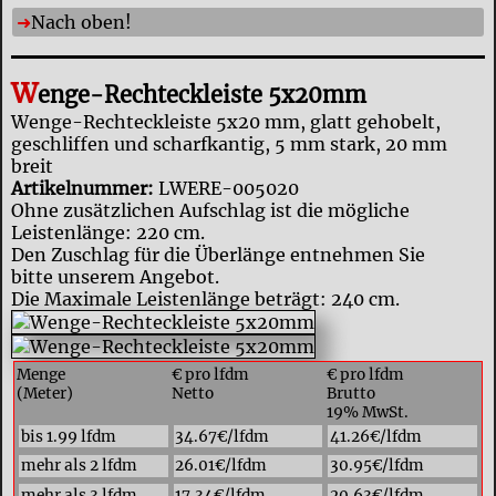
Nach oben!
W
enge-Rechteckleiste 5x20mm
Wenge-Rechteckleiste 5x20 mm, glatt gehobelt,
geschliffen und scharfkantig, 5 mm stark, 20 mm
breit
Artikelnummer:
LWERE-005020
Ohne zusätzlichen Aufschlag ist die mögliche
Leistenlänge: 220 cm.
Den Zuschlag für die Überlänge entnehmen Sie
bitte unserem Angebot.
Die Maximale Leistenlänge beträgt: 240 cm.
Menge
€ pro lfdm
€ pro lfdm
(Meter)
Netto
Brutto
19% MwSt.
bis 1.99 lfdm
34.67€/lfdm
41.26€/lfdm
mehr als 2 lfdm
26.01€/lfdm
30.95€/lfdm
mehr als 3 lfdm
17.34€/lfdm
20.63€/lfdm