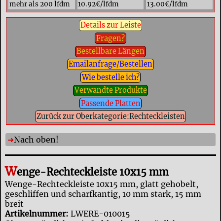
mehr als 200 lfdm
10.92€/lfdm
13.00€/lfdm
Details zur Leiste
Fragen?
Bestellbare Längen
Emailanfrage/Bestellen
Wie bestelle ich?
Verwandte Produkte
Passende Platten
Zurück zur Oberkategorie:Rechteckleisten
Nach oben!
W
enge-Rechteckleiste 10x15 mm
Wenge-Rechteckleiste 10x15 mm, glatt gehobelt,
geschliffen und scharfkantig, 10 mm stark, 15 mm
breit
Artikelnummer:
LWERE-010015