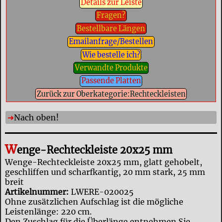
Details zur Leiste
Fragen?
Bestellbare Längen
Emailanfrage/Bestellen
Wie bestelle ich?
Verwandte Produkte
Passende Platten
Zurück zur Oberkategorie:Rechteckleisten
Nach oben!
W
enge-Rechteckleiste 20x25 mm
Wenge-Rechteckleiste 20x25 mm, glatt gehobelt,
geschliffen und scharfkantig, 20 mm stark, 25 mm
breit
Artikelnummer:
LWERE-020025
Ohne zusätzlichen Aufschlag ist die mögliche
Leistenlänge: 220 cm.
Den Zuschlag für die Überlänge entnehmen Sie