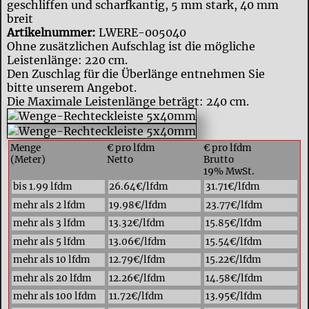
geschliffen und scharfkantig, 5 mm stark, 40 mm
breit
Artikelnummer:
LWERE-005040
Ohne zusätzlichen Aufschlag ist die mögliche
Leistenlänge: 220 cm.
Den Zuschlag für die Überlänge entnehmen Sie
bitte unserem Angebot.
Die Maximale Leistenlänge beträgt: 240 cm.
Menge
€ pro lfdm
€ pro lfdm
(Meter)
Netto
Brutto
19% MwSt.
bis 1.99 lfdm
26.64€/lfdm
31.71€/lfdm
mehr als 2 lfdm
19.98€/lfdm
23.77€/lfdm
mehr als 3 lfdm
13.32€/lfdm
15.85€/lfdm
mehr als 5 lfdm
13.06€/lfdm
15.54€/lfdm
mehr als 10 lfdm
12.79€/lfdm
15.22€/lfdm
mehr als 20 lfdm
12.26€/lfdm
14.58€/lfdm
mehr als 100 lfdm
11.72€/lfdm
13.95€/lfdm