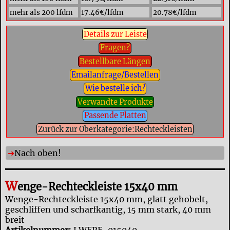
mehr als 200 lfdm
17.46€/lfdm
20.78€/lfdm
Details zur Leiste
Fragen?
Bestellbare Längen
Emailanfrage/Bestellen
Wie bestelle ich?
Verwandte Produkte
Passende Platten
Zurück zur Oberkategorie:Rechteckleisten
Nach oben!
W
enge-Rechteckleiste 15x40 mm
Wenge-Rechteckleiste 15x40 mm, glatt gehobelt,
geschliffen und scharfkantig, 15 mm stark, 40 mm
breit