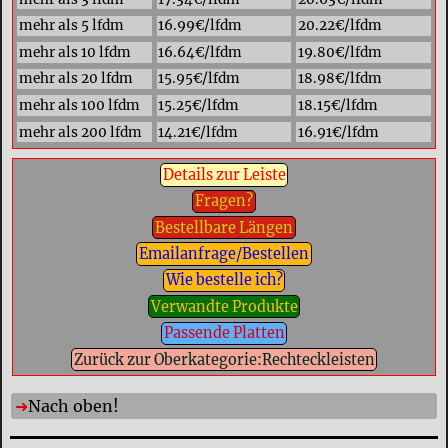
mehr als 5 lfdm
16.99€/lfdm
20.22€/lfdm
mehr als 10 lfdm
16.64€/lfdm
19.80€/lfdm
mehr als 20 lfdm
15.95€/lfdm
18.98€/lfdm
mehr als 100 lfdm
15.25€/lfdm
18.15€/lfdm
mehr als 200 lfdm
14.21€/lfdm
16.91€/lfdm
Details zur Leiste
Fragen?
Bestellbare Längen
Emailanfrage/Bestellen
Wie bestelle ich?
Verwandte Produkte
Passende Platten
Zurück zur Oberkategorie:Rechteckleisten
Nach oben!