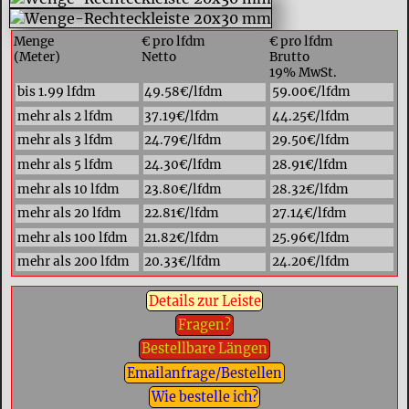
Menge
€ pro lfdm
€ pro lfdm
(Meter)
Netto
Brutto
19% MwSt.
bis 1.99 lfdm
49.58€/lfdm
59.00€/lfdm
mehr als 2 lfdm
37.19€/lfdm
44.25€/lfdm
mehr als 3 lfdm
24.79€/lfdm
29.50€/lfdm
mehr als 5 lfdm
24.30€/lfdm
28.91€/lfdm
mehr als 10 lfdm
23.80€/lfdm
28.32€/lfdm
mehr als 20 lfdm
22.81€/lfdm
27.14€/lfdm
mehr als 100 lfdm
21.82€/lfdm
25.96€/lfdm
mehr als 200 lfdm
20.33€/lfdm
24.20€/lfdm
Details zur Leiste
Fragen?
Bestellbare Längen
Emailanfrage/Bestellen
Wie bestelle ich?