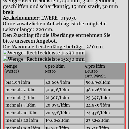
Wenge-Rechteckleiste 15x30 mm, glatt gehobelt,
geschliffen und scharfkantig, 15 mm stark, 30 mm
breit
Artikelnummer:
LWERE-015030
Ohne zusätzlichen Aufschlag ist die mögliche
Leistenlänge: 220 cm.
Den Zuschlag für die Überlänge entnehmen Sie
bitte unserem Angebot.
Die Maximale Leistenlänge beträgt: 240 cm.
Menge
€ pro lfdm
€ pro lfdm
(Meter)
Netto
Brutto
19% MwSt.
bis 1.99 lfdm
42.60€/lfdm
50.69€/lfdm
mehr als 2 lfdm
31.95€/lfdm
38.02€/lfdm
mehr als 3 lfdm
21.30€/lfdm
25.34€/lfdm
mehr als 5 lfdm
20.87€/lfdm
24.83€/lfdm
mehr als 10 lfdm
20.45€/lfdm
24.33€/lfdm
mehr als 20 lfdm
19.60€/lfdm
23.32€/lfdm
mehr als 100 lfdm
18.75€/lfdm
22.31€/lfdm