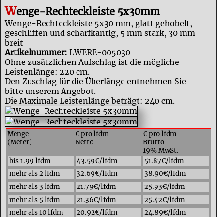
W
enge-Rechteckleiste 5x30mm
Wenge-Rechteckleiste 5x30 mm, glatt gehobelt,
geschliffen und scharfkantig, 5 mm stark, 30 mm
breit
Artikelnummer:
LWERE-005030
Ohne zusätzlichen Aufschlag ist die mögliche
Leistenlänge: 220 cm.
Den Zuschlag für die Überlänge entnehmen Sie
bitte unserem Angebot.
Die Maximale Leistenlänge beträgt: 240 cm.
Menge
€ pro lfdm
€ pro lfdm
(Meter)
Netto
Brutto
19% MwSt.
bis 1.99 lfdm
43.59€/lfdm
51.87€/lfdm
mehr als 2 lfdm
32.69€/lfdm
38.90€/lfdm
mehr als 3 lfdm
21.79€/lfdm
25.93€/lfdm
mehr als 5 lfdm
21.36€/lfdm
25.42€/lfdm
mehr als 10 lfdm
20.92€/lfdm
24.89€/lfdm