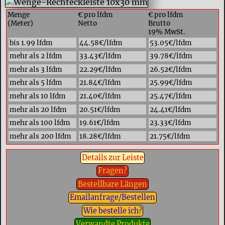
Menge
€ pro lfdm
€ pro lfdm
(Meter)
Netto
Brutto
19% MwSt.
bis 1.99 lfdm
44.58€/lfdm
53.05€/lfdm
mehr als 2 lfdm
33.43€/lfdm
39.78€/lfdm
mehr als 3 lfdm
22.29€/lfdm
26.52€/lfdm
mehr als 5 lfdm
21.84€/lfdm
25.99€/lfdm
mehr als 10 lfdm
21.40€/lfdm
25.47€/lfdm
mehr als 20 lfdm
20.51€/lfdm
24.41€/lfdm
mehr als 100 lfdm
19.61€/lfdm
23.33€/lfdm
mehr als 200 lfdm
18.28€/lfdm
21.75€/lfdm
Details zur Leiste
Fragen?
Bestellbare Längen
Emailanfrage/Bestellen
Wie bestelle ich?
Verwandte Produkte