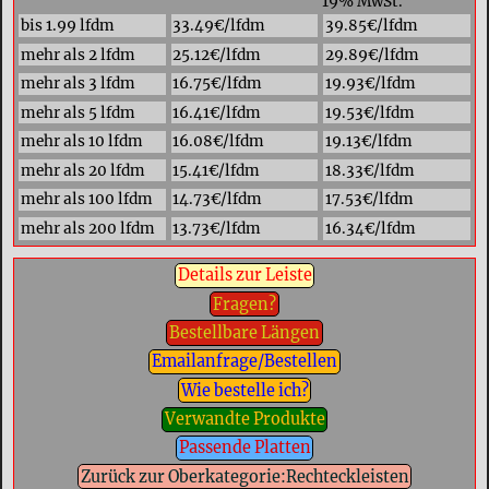
19% MwSt.
bis 1.99 lfdm
33.49€/lfdm
39.85€/lfdm
mehr als 2 lfdm
25.12€/lfdm
29.89€/lfdm
mehr als 3 lfdm
16.75€/lfdm
19.93€/lfdm
mehr als 5 lfdm
16.41€/lfdm
19.53€/lfdm
mehr als 10 lfdm
16.08€/lfdm
19.13€/lfdm
mehr als 20 lfdm
15.41€/lfdm
18.33€/lfdm
mehr als 100 lfdm
14.73€/lfdm
17.53€/lfdm
mehr als 200 lfdm
13.73€/lfdm
16.34€/lfdm
Details zur Leiste
Fragen?
Bestellbare Längen
Emailanfrage/Bestellen
Wie bestelle ich?
Verwandte Produkte
Passende Platten
Zurück zur Oberkategorie:Rechteckleisten