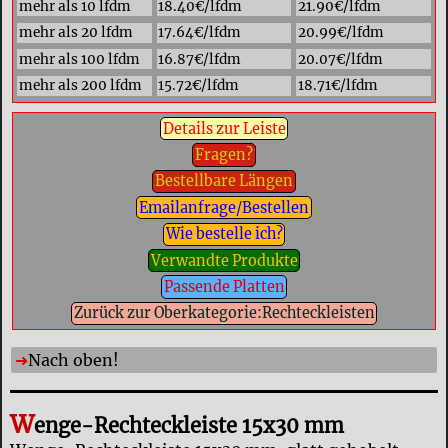
mehr als 10 lfdm
18.40€/lfdm
21.90€/lfdm
mehr als 20 lfdm
17.64€/lfdm
20.99€/lfdm
mehr als 100 lfdm
16.87€/lfdm
20.07€/lfdm
mehr als 200 lfdm
15.72€/lfdm
18.71€/lfdm
Details zur Leiste
Fragen?
Bestellbare Längen
Emailanfrage/Bestellen
Wie bestelle ich?
Verwandte Produkte
Passende Platten
Zurück zur Oberkategorie:Rechteckleisten
Nach oben!
W
enge-Rechteckleiste 15x30 mm