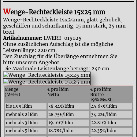
W
enge-Rechteckleiste 15x25 mm
Wenge-Rechteckleiste 15x25mm, glatt gehobelt,
geschliffen und scharfkantig, 15 mm stark, 25 mm
breit
Artikelnummer:
LWERE-015025
Ohne zusätzlichen Aufschlag ist die mögliche
Leistenlänge: 220 cm.
Den Zuschlag für die Überlänge entnehmen Sie
bitte unserem Angebot.
Die Maximale Leistenlänge beträgt: 240 cm.
Menge
€ pro lfdm
€ pro lfdm
(Meter)
Netto
Brutto
19% MwSt.
bis 1.99 lfdm
38.34€/lfdm
45.63€/lfdm
mehr als 2 lfdm
28.75€/lfdm
34.22€/lfdm
mehr als 3 lfdm
19.16€/lfdm
22.81€/lfdm
mehr als 5 lfdm
18.78€/lfdm
22.35€/lfdm