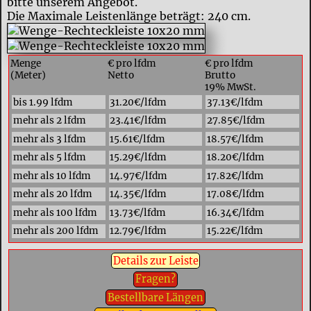
bitte unserem Angebot.
Die Maximale Leistenlänge beträgt: 240 cm.
Menge
€ pro lfdm
€ pro lfdm
(Meter)
Netto
Brutto
19% MwSt.
bis 1.99 lfdm
31.20€/lfdm
37.13€/lfdm
mehr als 2 lfdm
23.41€/lfdm
27.85€/lfdm
mehr als 3 lfdm
15.61€/lfdm
18.57€/lfdm
mehr als 5 lfdm
15.29€/lfdm
18.20€/lfdm
mehr als 10 lfdm
14.97€/lfdm
17.82€/lfdm
mehr als 20 lfdm
14.35€/lfdm
17.08€/lfdm
mehr als 100 lfdm
13.73€/lfdm
16.34€/lfdm
mehr als 200 lfdm
12.79€/lfdm
15.22€/lfdm
Details zur Leiste
Fragen?
Bestellbare Längen