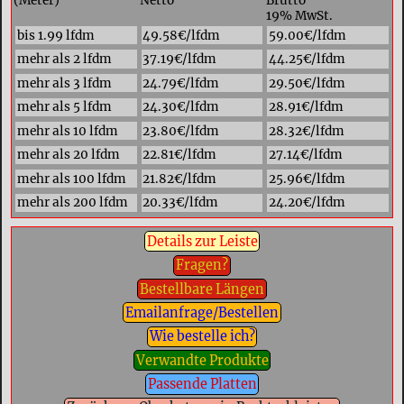
(Meter)
Netto
Brutto
19% MwSt.
bis 1.99 lfdm
49.58€/lfdm
59.00€/lfdm
mehr als 2 lfdm
37.19€/lfdm
44.25€/lfdm
mehr als 3 lfdm
24.79€/lfdm
29.50€/lfdm
mehr als 5 lfdm
24.30€/lfdm
28.91€/lfdm
mehr als 10 lfdm
23.80€/lfdm
28.32€/lfdm
mehr als 20 lfdm
22.81€/lfdm
27.14€/lfdm
mehr als 100 lfdm
21.82€/lfdm
25.96€/lfdm
mehr als 200 lfdm
20.33€/lfdm
24.20€/lfdm
Details zur Leiste
Fragen?
Bestellbare Längen
Emailanfrage/Bestellen
Wie bestelle ich?
Verwandte Produkte
Passende Platten