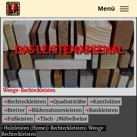
Menü
DAS LEISTENARSENAL
Wenge-Rechteckleisten
Rechteckleisten
Quadratstäbe
Kanthölzer
Bretter
Bilderrahmenleisten
Bankleisten
Fußleisten
Tisch-/Möbelbeine
‣
Holzleisten (Home)
‣
Rechteckleisten
‣
Wenge-
Rechteckleisten