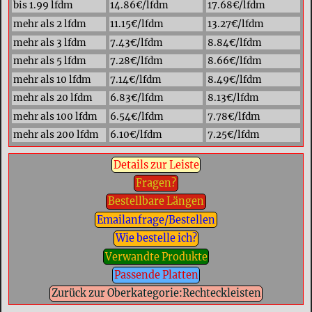
bis 1.99 lfdm
14.86€/lfdm
17.68€/lfdm
mehr als 2 lfdm
11.15€/lfdm
13.27€/lfdm
mehr als 3 lfdm
7.43€/lfdm
8.84€/lfdm
mehr als 5 lfdm
7.28€/lfdm
8.66€/lfdm
mehr als 10 lfdm
7.14€/lfdm
8.49€/lfdm
mehr als 20 lfdm
6.83€/lfdm
8.13€/lfdm
mehr als 100 lfdm
6.54€/lfdm
7.78€/lfdm
mehr als 200 lfdm
6.10€/lfdm
7.25€/lfdm
Details zur Leiste
Fragen?
Bestellbare Längen
Emailanfrage/Bestellen
Wie bestelle ich?
Verwandte Produkte
Passende Platten
Zurück zur Oberkategorie:Rechteckleisten