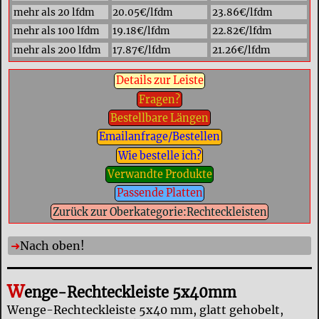
mehr als 20 lfdm
20.05€/lfdm
23.86€/lfdm
mehr als 100 lfdm
19.18€/lfdm
22.82€/lfdm
mehr als 200 lfdm
17.87€/lfdm
21.26€/lfdm
Details zur Leiste
Fragen?
Bestellbare Längen
Emailanfrage/Bestellen
Wie bestelle ich?
Verwandte Produkte
Passende Platten
Zurück zur Oberkategorie:Rechteckleisten
Nach oben!
W
enge-Rechteckleiste 5x40mm
Wenge-Rechteckleiste 5x40 mm, glatt gehobelt,