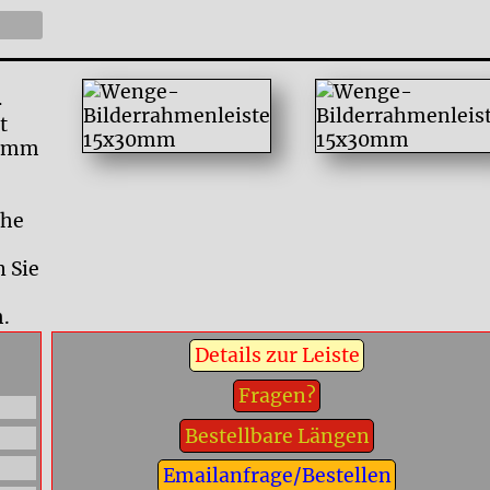
m
t
0 mm
che
 Sie
.
Details zur Leiste
Fragen?
Bestellbare Längen
Emailanfrage/Bestellen