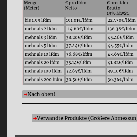
Menge
€ pro lfdm
€ pro lfdm
(Meter)
Netto
Brutto
19% MwSt.
bis 1.99 lfdm
191.01€/lfdm
227.30€/lfdm
mehr als 2 lfdm
114.60€/lfdm
136.38€/lfdm
mehr als 3 lfdm
38.20€/lfdm
45.46€/lfdm
mehr als 5 lfdm
37.44€/lfdm
44.55€/lfdm
mehr als 10 lfdm
36.68€/lfdm
43.65€/lfdm
mehr als 20 lfdm
35.14€/lfdm
41.82€/lfdm
mehr als 100 lfdm
32.85€/lfdm
39.10€/lfdm
mehr als 200 lfdm
30.56€/lfdm
36.36€/lfdm
Nach oben!
Verwandte Produkte (Größere Abmessunge