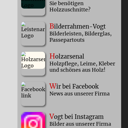
Sie benötigen
Holzzuschnitte?
B
ilderrahmen-Vogt
Bilderleisten, Bilderglas,
Passepartouts
H
olzarsenal
Holzpflege, Leime, Kleber
und schönes aus Holz!
W
ir bei Facebook
News aus unserer Firma
V
ogt bei Instagram
Bilder aus unserer Firma