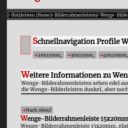
‣
Holzleisten (Home)
‣
Bilderrahmenleisten
‣
Wenge-Bilde
S
chnellnavigation Profile 
20x15mm,
30x15mm,
40x20mm
W
eitere Informationen zu We
Wenge-Bilderahmenleisten sehen edel aus 
die Wenge-Bilderleisten dunkel, aber noch
Nach oben!
W
enge-Bilderrahmenleiste 15x20m
Wenge-Bilderrahmenleiste 15x20mm, glatt