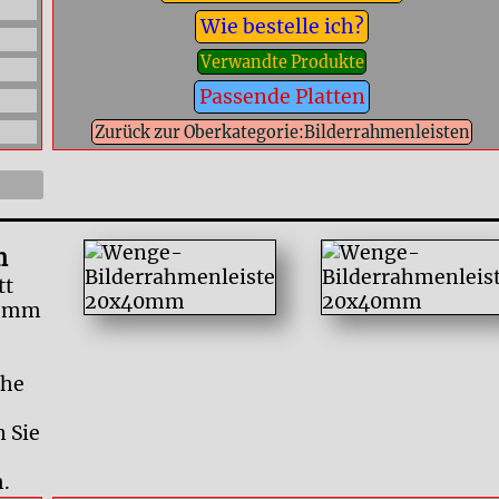
Wie bestelle ich?
Verwandte Produkte
Passende Platten
Zurück zur Oberkategorie:Bilderrahmenleisten
m
tt
40 mm
che
 Sie
.