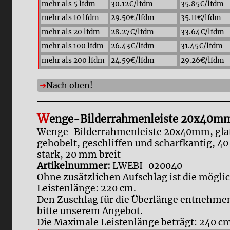
mehr als 5 lfdm
30.12€/lfdm
35.85€/lfdm
mehr als 10 lfdm
29.50€/lfdm
35.11€/lfdm
mehr als 20 lfdm
28.27€/lfdm
33.64€/lfdm
mehr als 100 lfdm
26.43€/lfdm
31.45€/lfdm
mehr als 200 lfdm
24.59€/lfdm
29.26€/lfdm
Nach oben!
W
enge-Bilderrahmenleiste 20x40m
Wenge-Bilderrahmenleiste 20x40mm, gla
gehobelt, geschliffen und scharfkantig, 
stark, 20 mm breit
Artikelnummer:
LWEBI-020040
Ohne zusätzlichen Aufschlag ist die mögli
Leistenlänge: 220 cm.
Den Zuschlag für die Überlänge entnehmen
bitte unserem Angebot.
Die Maximale Leistenlänge beträgt: 240 cm