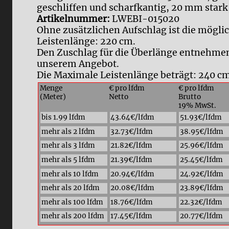
geschliffen und scharfkantig, 20 mm stark
Artikelnummer:
LWEBI-015020
Ohne zusätzlichen Aufschlag ist die mögli
Leistenlänge: 220 cm.
Den Zuschlag für die Überlänge entnehmen 
unserem Angebot.
Die Maximale Leistenlänge beträgt: 240 cm
Menge
€ pro lfdm
€ pro lfdm
(Meter)
Netto
Brutto
19% MwSt.
bis 1.99 lfdm
43.64€/lfdm
51.93€/lfdm
mehr als 2 lfdm
32.73€/lfdm
38.95€/lfdm
mehr als 3 lfdm
21.82€/lfdm
25.96€/lfdm
mehr als 5 lfdm
21.39€/lfdm
25.45€/lfdm
mehr als 10 lfdm
20.94€/lfdm
24.92€/lfdm
mehr als 20 lfdm
20.08€/lfdm
23.89€/lfdm
mehr als 100 lfdm
18.76€/lfdm
22.32€/lfdm
mehr als 200 lfdm
17.45€/lfdm
20.77€/lfdm