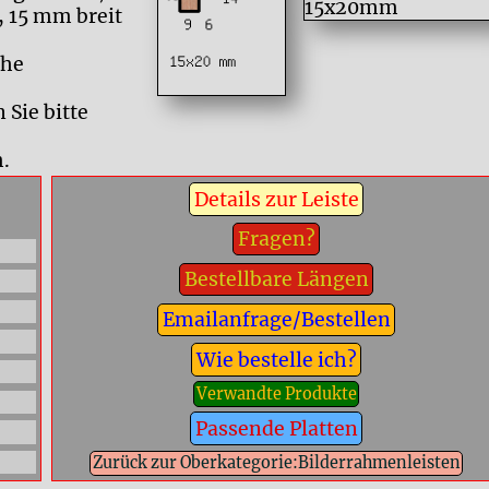
, 15 mm breit
che
Sie bitte
.
Details zur Leiste
Fragen?
Bestellbare Längen
Emailanfrage/Bestellen
Wie bestelle ich?
Verwandte Produkte
Passende Platten
Zurück zur Oberkategorie:Bilderrahmenleisten