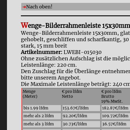
Nach oben!
W
enge-Bilderrahmenleiste 15x30m
Wenge-Bilderrahmenleiste 15x30mm, glat
gehobelt, geschliffen und scharfkantig, 3
stark, 15 mm breit
Artikelnummer:
LWEBI-015030
Ohne zusätzlichen Aufschlag ist die mögli
Leistenlänge: 220 cm.
Den Zuschlag für die Überlänge entnehmen
bitte unserem Angebot.
Die Maximale Leistenlänge beträgt: 240 cm
Menge
€ pro lfdm
€ pro lfdm
(Meter)
Netto
Brutto
19% MwSt.
bis 1.99 lfdm
153.67€/lfdm
182.87€/lfdm
mehr als 2 lfdm
92.20€/lfdm
109.72€/lfdm
mehr als 3 lfdm
30.73€/lfdm
36.57€/lfdm