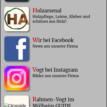
H
olzarsenal
Holzpflege, Leime, Kleber und
schönes aus Holz!
W
ir bei Facebook
News aus unserer Firma
V
ogt bei Instagram
Bilder aus unserer Firma
R
ahmen-Vogt im
Mülheim.GUIDE