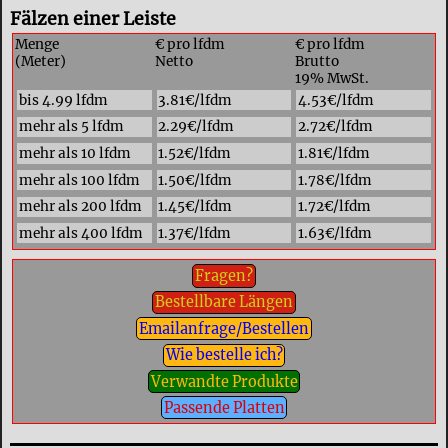
Fälzen einer Leiste
Menge
€ pro lfdm
€ pro lfdm
(Meter)
Netto
Brutto
19% MwSt.
bis 4.99 lfdm
3.81€/lfdm
4.53€/lfdm
mehr als 5 lfdm
2.29€/lfdm
2.72€/lfdm
mehr als 10 lfdm
1.52€/lfdm
1.81€/lfdm
mehr als 100 lfdm
1.50€/lfdm
1.78€/lfdm
mehr als 200 lfdm
1.45€/lfdm
1.72€/lfdm
mehr als 400 lfdm
1.37€/lfdm
1.63€/lfdm
Fragen?
Bestellbare Längen
Emailanfrage/Bestellen
Wie bestelle ich?
Verwandte Produkte
Passende Platten