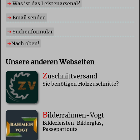
Was ist das Leistenarsenal?
Email senden
Suchenformular
Nach oben!
Unsere anderen Webseiten
Z
uschnittversand
Sie benötigen Holzzuschnitte?
B
ilderrahmen-Vogt
Bilderleisten, Bilderglas,
Passepartouts