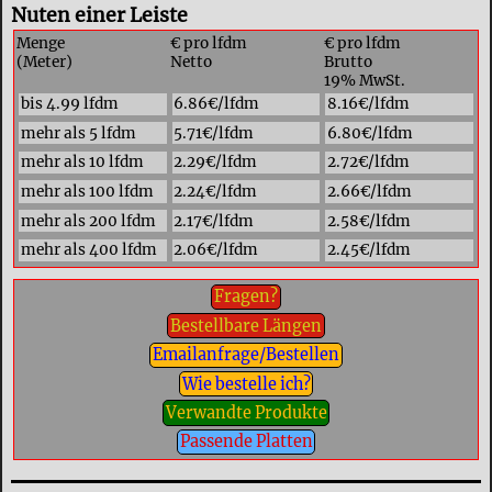
Nuten einer Leiste
Menge
€ pro lfdm
€ pro lfdm
(Meter)
Netto
Brutto
19% MwSt.
bis 4.99 lfdm
6.86€/lfdm
8.16€/lfdm
mehr als 5 lfdm
5.71€/lfdm
6.80€/lfdm
mehr als 10 lfdm
2.29€/lfdm
2.72€/lfdm
mehr als 100 lfdm
2.24€/lfdm
2.66€/lfdm
mehr als 200 lfdm
2.17€/lfdm
2.58€/lfdm
mehr als 400 lfdm
2.06€/lfdm
2.45€/lfdm
Fragen?
Bestellbare Längen
Emailanfrage/Bestellen
Wie bestelle ich?
Verwandte Produkte
Passende Platten