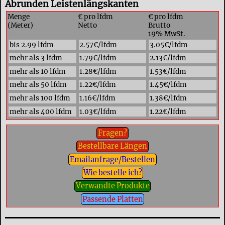
Abrunden Leistenlängskanten
Menge
€ pro lfdm
€ pro lfdm
(Meter)
Netto
Brutto
19% MwSt.
bis 2.99 lfdm
2.57€/lfdm
3.05€/lfdm
mehr als 3 lfdm
1.79€/lfdm
2.13€/lfdm
mehr als 10 lfdm
1.28€/lfdm
1.53€/lfdm
mehr als 50 lfdm
1.22€/lfdm
1.45€/lfdm
mehr als 100 lfdm
1.16€/lfdm
1.38€/lfdm
mehr als 400 lfdm
1.03€/lfdm
1.22€/lfdm
Fragen?
Bestellbare Längen
Emailanfrage/Bestellen
Wie bestelle ich?
Verwandte Produkte
Passende Platten