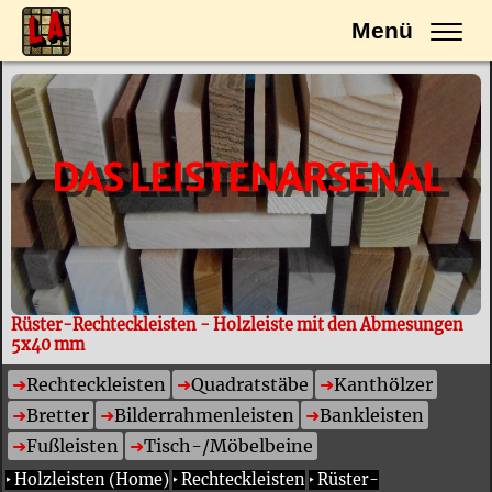
Menü
DAS LEISTENARSENAL
Rüster-Rechteckleisten - Holzleiste mit den Abmesungen
5x40 mm
Rechteckleisten
Quadratstäbe
Kanthölzer
Bretter
Bilderrahmenleisten
Bankleisten
Fußleisten
Tisch-/Möbelbeine
‣
Holzleisten (Home)
‣
Rechteckleisten
‣
Rüster-