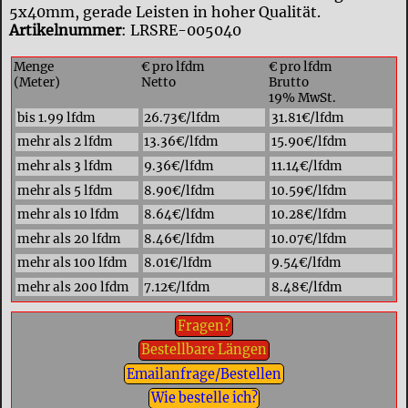
5x40mm, gerade Leisten in hoher Qualität.
Artikelnummer
: LRSRE-005040
Menge
€ pro lfdm
€ pro lfdm
(Meter)
Netto
Brutto
19% MwSt.
bis 1.99 lfdm
26.73€/lfdm
31.81€/lfdm
mehr als 2 lfdm
13.36€/lfdm
15.90€/lfdm
mehr als 3 lfdm
9.36€/lfdm
11.14€/lfdm
mehr als 5 lfdm
8.90€/lfdm
10.59€/lfdm
mehr als 10 lfdm
8.64€/lfdm
10.28€/lfdm
mehr als 20 lfdm
8.46€/lfdm
10.07€/lfdm
mehr als 100 lfdm
8.01€/lfdm
9.54€/lfdm
mehr als 200 lfdm
7.12€/lfdm
8.48€/lfdm
Fragen?
Bestellbare Längen
Emailanfrage/Bestellen
Wie bestelle ich?