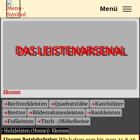
Menü
DAS LEISTENARSENAL
Ekomm
Rechteckleisten
Quadratstäbe
Kanthölzer
Bretter
Bilderrahmenleisten
Bankleisten
Fußleisten
Tisch-/Möbelbeine
‣
Holzleisten (Home)
‣
Ekomm
Unsere Betriebsferien
Wir haben nun bis zum 25.8.26