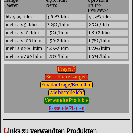
Menge
€ pro lfdm
€ pro lfdm
(Meter)
Netto
Brutto
19% MwSt.
bis 4.99 lfdm
3.81€/lfdm
4.53€/lfdm
mehr als 5 lfdm
2.29€/lfdm
2.72€/lfdm
mehr als 10 lfdm
1.52€/lfdm
1.81€/lfdm
mehr als 100 lfdm
1.50€/lfdm
1.78€/lfdm
mehr als 200 lfdm
1.45€/lfdm
1.72€/lfdm
mehr als 400 lfdm
1.37€/lfdm
1.63€/lfdm
Fragen?
Bestellbare Längen
Emailanfrage/Bestellen
Wie bestelle ich?
Verwandte Produkte
Passende Platten
L
inks zu verwandten Produkten