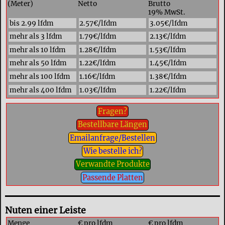
(Meter)
Netto
Brutto
19% MwSt.
bis 2.99 lfdm
2.57€/lfdm
3.05€/lfdm
mehr als 3 lfdm
1.79€/lfdm
2.13€/lfdm
mehr als 10 lfdm
1.28€/lfdm
1.53€/lfdm
mehr als 50 lfdm
1.22€/lfdm
1.45€/lfdm
mehr als 100 lfdm
1.16€/lfdm
1.38€/lfdm
mehr als 400 lfdm
1.03€/lfdm
1.22€/lfdm
Fragen?
Bestellbare Längen
Emailanfrage/Bestellen
Wie bestelle ich?
Verwandte Produkte
Passende Platten
Nuten einer Leiste
Menge
€ pro lfdm
€ pro lfdm