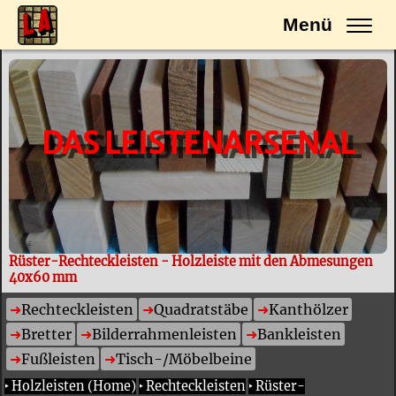
Menü
DAS LEISTENARSENAL
Rüster-Rechteckleisten - Holzleiste mit den Abmesungen
40x60 mm
Rechteckleisten
Quadratstäbe
Kanthölzer
Bretter
Bilderrahmenleisten
Bankleisten
Fußleisten
Tisch-/Möbelbeine
‣
Holzleisten (Home)
‣
Rechteckleisten
‣
Rüster-