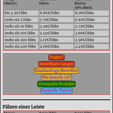
(Meter)
Netto
Brutto
19% MwSt.
bis 4.99 lfdm
6.86€/lfdm
8.16€/lfdm
mehr als 5 lfdm
5.71€/lfdm
6.80€/lfdm
mehr als 10 lfdm
2.29€/lfdm
2.72€/lfdm
mehr als 100 lfdm
2.24€/lfdm
2.66€/lfdm
mehr als 200 lfdm
2.17€/lfdm
2.58€/lfdm
mehr als 400 lfdm
2.06€/lfdm
2.45€/lfdm
Fragen?
Bestellbare Längen
Emailanfrage/Bestellen
Wie bestelle ich?
Verwandte Produkte
Passende Platten
Fälzen einer Leiste