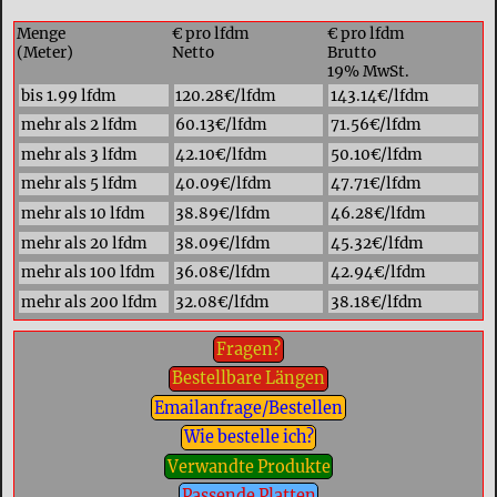
Menge
€ pro lfdm
€ pro lfdm
(Meter)
Netto
Brutto
19% MwSt.
bis 1.99 lfdm
120.28€/lfdm
143.14€/lfdm
mehr als 2 lfdm
60.13€/lfdm
71.56€/lfdm
mehr als 3 lfdm
42.10€/lfdm
50.10€/lfdm
mehr als 5 lfdm
40.09€/lfdm
47.71€/lfdm
mehr als 10 lfdm
38.89€/lfdm
46.28€/lfdm
mehr als 20 lfdm
38.09€/lfdm
45.32€/lfdm
mehr als 100 lfdm
36.08€/lfdm
42.94€/lfdm
mehr als 200 lfdm
32.08€/lfdm
38.18€/lfdm
Fragen?
Bestellbare Längen
Emailanfrage/Bestellen
Wie bestelle ich?
Verwandte Produkte
Passende Platten