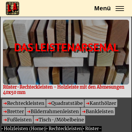
Menü
DAS LEISTENARSENAL
Rüster-Rechteckleisten - Holzleiste mit den Abmesungen
40x50 mm
Rechteckleisten
Quadratstäbe
Kanthölzer
Bretter
Bilderrahmenleisten
Bankleisten
Fußleisten
Tisch-/Möbelbeine
‣
Holzleisten (Home)
‣
Rechteckleisten
‣
Rüster-