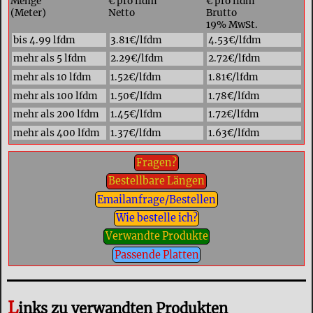
Menge
€ pro lfdm
€ pro lfdm
(Meter)
Netto
Brutto
19% MwSt.
bis 4.99 lfdm
3.81€/lfdm
4.53€/lfdm
mehr als 5 lfdm
2.29€/lfdm
2.72€/lfdm
mehr als 10 lfdm
1.52€/lfdm
1.81€/lfdm
mehr als 100 lfdm
1.50€/lfdm
1.78€/lfdm
mehr als 200 lfdm
1.45€/lfdm
1.72€/lfdm
mehr als 400 lfdm
1.37€/lfdm
1.63€/lfdm
Fragen?
Bestellbare Längen
Emailanfrage/Bestellen
Wie bestelle ich?
Verwandte Produkte
Passende Platten
L
inks zu verwandten Produkten