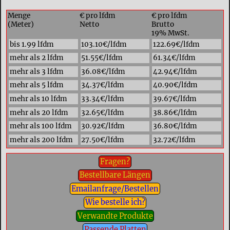
Menge
€ pro lfdm
€ pro lfdm
(Meter)
Netto
Brutto
19% MwSt.
bis 1.99 lfdm
103.10€/lfdm
122.69€/lfdm
mehr als 2 lfdm
51.55€/lfdm
61.34€/lfdm
mehr als 3 lfdm
36.08€/lfdm
42.94€/lfdm
mehr als 5 lfdm
34.37€/lfdm
40.90€/lfdm
mehr als 10 lfdm
33.34€/lfdm
39.67€/lfdm
mehr als 20 lfdm
32.65€/lfdm
38.86€/lfdm
mehr als 100 lfdm
30.92€/lfdm
36.80€/lfdm
mehr als 200 lfdm
27.50€/lfdm
32.72€/lfdm
Fragen?
Bestellbare Längen
Emailanfrage/Bestellen
Wie bestelle ich?
Verwandte Produkte
Passende Platten