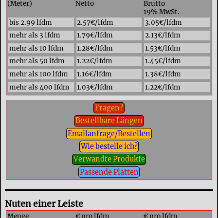
(Meter)
Netto
Brutto
19% MwSt.
bis 2.99 lfdm
2.57€/lfdm
3.05€/lfdm
mehr als 3 lfdm
1.79€/lfdm
2.13€/lfdm
mehr als 10 lfdm
1.28€/lfdm
1.53€/lfdm
mehr als 50 lfdm
1.22€/lfdm
1.45€/lfdm
mehr als 100 lfdm
1.16€/lfdm
1.38€/lfdm
mehr als 400 lfdm
1.03€/lfdm
1.22€/lfdm
Fragen?
Bestellbare Längen
Emailanfrage/Bestellen
Wie bestelle ich?
Verwandte Produkte
Passende Platten
Nuten einer Leiste
Menge
€ pro lfdm
€ pro lfdm