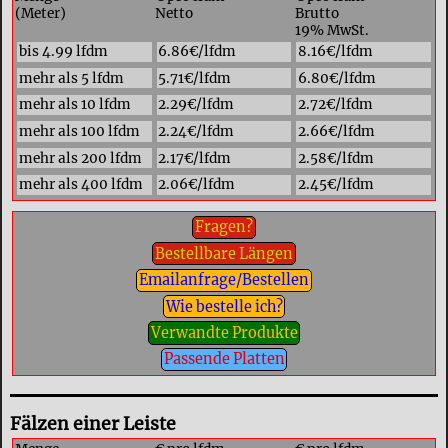
(Meter)
Netto
Brutto
19% MwSt.
bis 4.99 lfdm
6.86€/lfdm
8.16€/lfdm
mehr als 5 lfdm
5.71€/lfdm
6.80€/lfdm
mehr als 10 lfdm
2.29€/lfdm
2.72€/lfdm
mehr als 100 lfdm
2.24€/lfdm
2.66€/lfdm
mehr als 200 lfdm
2.17€/lfdm
2.58€/lfdm
mehr als 400 lfdm
2.06€/lfdm
2.45€/lfdm
Fragen?
Bestellbare Längen
Emailanfrage/Bestellen
Wie bestelle ich?
Verwandte Produkte
Passende Platten
Fälzen einer Leiste