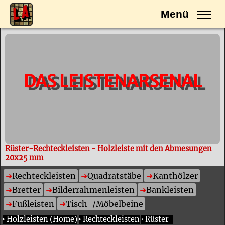
Menü
DAS LEISTENARSENAL
Rüster-Rechteckleisten - Holzleiste mit den Abmesungen
20x25 mm
Rechteckleisten
Quadratstäbe
Kanthölzer
Bretter
Bilderrahmenleisten
Bankleisten
Fußleisten
Tisch-/Möbelbeine
‣
Holzleisten (Home)
‣
Rechteckleisten
‣
Rüster-