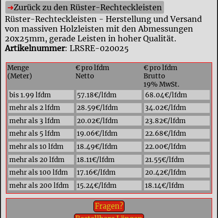
Zurück zu den Rüster-Rechteckleisten
Rüster-Rechteckleisten - Herstellung und Versand
von massiven Holzleisten mit den Abmessungen
20x25mm, gerade Leisten in hoher Qualität.
Artikelnummer
: LRSRE-020025
Menge
€ pro lfdm
€ pro lfdm
(Meter)
Netto
Brutto
19% MwSt.
bis 1.99 lfdm
57.18€/lfdm
68.04€/lfdm
mehr als 2 lfdm
28.59€/lfdm
34.02€/lfdm
mehr als 3 lfdm
20.02€/lfdm
23.82€/lfdm
mehr als 5 lfdm
19.06€/lfdm
22.68€/lfdm
mehr als 10 lfdm
18.49€/lfdm
22.00€/lfdm
mehr als 20 lfdm
18.11€/lfdm
21.55€/lfdm
mehr als 100 lfdm
17.16€/lfdm
20.42€/lfdm
mehr als 200 lfdm
15.24€/lfdm
18.14€/lfdm
Fragen?