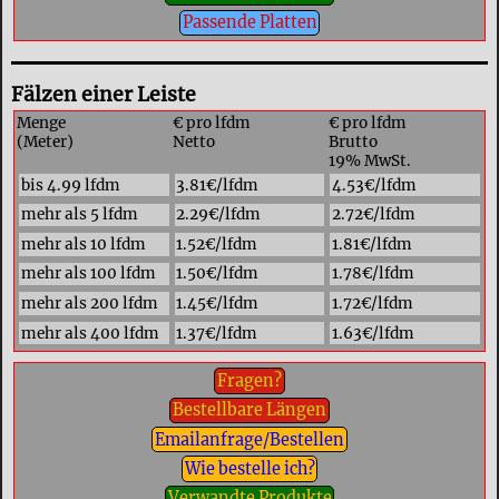
Passende Platten
Fälzen einer Leiste
Menge
€ pro lfdm
€ pro lfdm
(Meter)
Netto
Brutto
19% MwSt.
bis 4.99 lfdm
3.81€/lfdm
4.53€/lfdm
mehr als 5 lfdm
2.29€/lfdm
2.72€/lfdm
mehr als 10 lfdm
1.52€/lfdm
1.81€/lfdm
mehr als 100 lfdm
1.50€/lfdm
1.78€/lfdm
mehr als 200 lfdm
1.45€/lfdm
1.72€/lfdm
mehr als 400 lfdm
1.37€/lfdm
1.63€/lfdm
Fragen?
Bestellbare Längen
Emailanfrage/Bestellen
Wie bestelle ich?
Verwandte Produkte