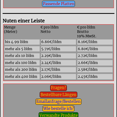
Passende Platten
Nuten einer Leiste
Menge
€ pro lfdm
€ pro lfdm
(Meter)
Netto
Brutto
19% MwSt.
bis 4.99 lfdm
6.86€/lfdm
8.16€/lfdm
mehr als 5 lfdm
5.71€/lfdm
6.80€/lfdm
mehr als 10 lfdm
2.29€/lfdm
2.72€/lfdm
mehr als 100 lfdm
2.24€/lfdm
2.66€/lfdm
mehr als 200 lfdm
2.17€/lfdm
2.58€/lfdm
mehr als 400 lfdm
2.06€/lfdm
2.45€/lfdm
Fragen?
Bestellbare Längen
Emailanfrage/Bestellen
Wie bestelle ich?
Verwandte Produkte