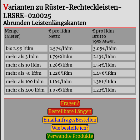
V
arianten zu Rüster-Rechteckleisten-
LRSRE-020025
Abrunden Leistenlängskanten
Menge
€ pro lfdm
€ pro lfdm
(Meter)
Netto
Brutto
19% MwSt.
bis 2.99 lfdm
2.57€/lfdm
3.05€/lfdm
mehr als 3 lfdm
1.79€/lfdm
2.13€/lfdm
mehr als 10 lfdm
1.28€/lfdm
1.53€/lfdm
mehr als 50 lfdm
1.22€/lfdm
1.45€/lfdm
mehr als 100 lfdm
1.16€/lfdm
1.38€/lfdm
mehr als 400 lfdm
1.03€/lfdm
1.22€/lfdm
Fragen?
Bestellbare Längen
Emailanfrage/Bestellen
Wie bestelle ich?
Verwandte Produkte