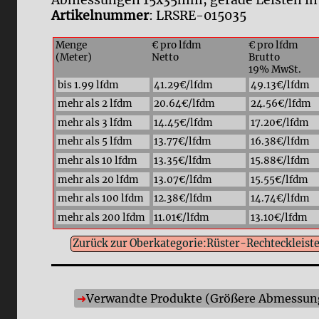
Abmessungen 15x35mm, gerade Leisten in 
Artikelnummer
: LRSRE-015035
Menge
€ pro lfdm
€ pro lfdm
(Meter)
Netto
Brutto
19% MwSt.
bis 1.99 lfdm
41.29€/lfdm
49.13€/lfdm
mehr als 2 lfdm
20.64€/lfdm
24.56€/lfdm
mehr als 3 lfdm
14.45€/lfdm
17.20€/lfdm
mehr als 5 lfdm
13.77€/lfdm
16.38€/lfdm
mehr als 10 lfdm
13.35€/lfdm
15.88€/lfdm
mehr als 20 lfdm
13.07€/lfdm
15.55€/lfdm
mehr als 100 lfdm
12.38€/lfdm
14.74€/lfdm
mehr als 200 lfdm
11.01€/lfdm
13.10€/lfdm
Zurück zur Oberkategorie:Rüster-Rechteckleist
Verwandte Produkte (Größere Abmessunge