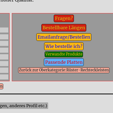
hoher Qualität.
Fragen?
Bestellbare Längen
Emailanfrage/Bestellen
Wie bestelle ich?
Verwandte Produkte
Passende Platten
Zurück zur Oberkategorie:Rüster-Rechteckleisten
en
n, anderes Profil etc.)