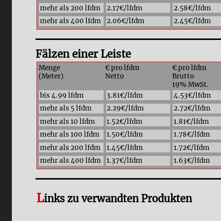
mehr als 200 lfdm
2.17€/lfdm
2.58€/lfdm
mehr als 400 lfdm
2.06€/lfdm
2.45€/lfdm
Fälzen einer Leiste
Menge
€ pro lfdm
€ pro lfdm
(Meter)
Netto
Brutto
19% MwSt.
bis 4.99 lfdm
3.81€/lfdm
4.53€/lfdm
mehr als 5 lfdm
2.29€/lfdm
2.72€/lfdm
mehr als 10 lfdm
1.52€/lfdm
1.81€/lfdm
mehr als 100 lfdm
1.50€/lfdm
1.78€/lfdm
mehr als 200 lfdm
1.45€/lfdm
1.72€/lfdm
mehr als 400 lfdm
1.37€/lfdm
1.63€/lfdm
L
inks zu verwandten Produkten