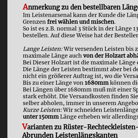
A
nmerkung zu den bestellbaren Läng
Im Leistenarsenal kann der Kunde die Län
Grenzen
frei wählen und mischen
.
So ist es z.B. normal 3 Stück in der Län
bestellen. Auf diese Weise hat der Besteller
Lange Leisten:
Wir versenden Leisten bis z
maximale Länge auch
von der Holzart abh
Bei Dieser Holzart ist die maximale Länge
Die Länge der Leisten bestimmt aber bei d
nicht ein größerer Auftrag ist, wo die V
Bis zu einer Länge von
1680mm
können di
Bei Längen über 1680mm muß mit einer Sp
stark erhöht. Die Versandkosten finden Sie,
selber abholen, immer in unserem Angebo
Kurze Leisten:
Wir schneiden Leistenläng
unter 150mm
Länge erheben wir allerdings
V
arianten zu Rüster-Rechteckleist
Abrunden Leistenlängskanten