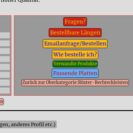
hoher Qualität.
Fragen?
Bestellbare Längen
Emailanfrage/Bestellen
Wie bestelle ich?
Verwandte Produkte
Passende Platten
Zurück zur Oberkategorie:Rüster-Rechteckleisten
en
n, anderes Profil etc.)