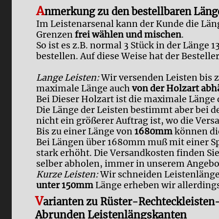
A
nmerkung zu den bestellbaren Läng
Im Leistenarsenal kann der Kunde die Län
Grenzen
frei wählen und mischen
.
So ist es z.B. normal 3 Stück in der Län
bestellen. Auf diese Weise hat der Besteller
Lange Leisten:
Wir versenden Leisten bis z
maximale Länge auch
von der Holzart abh
Bei Dieser Holzart ist die maximale Länge
Die Länge der Leisten bestimmt aber bei d
nicht ein größerer Auftrag ist, wo die V
Bis zu einer Länge von
1680mm
können di
Bei Längen über 1680mm muß mit einer Sp
stark erhöht. Die Versandkosten finden Sie,
selber abholen, immer in unserem Angebo
Kurze Leisten:
Wir schneiden Leistenläng
unter 150mm
Länge erheben wir allerdings
V
arianten zu Rüster-Rechteckleist
Abrunden Leistenlängskanten