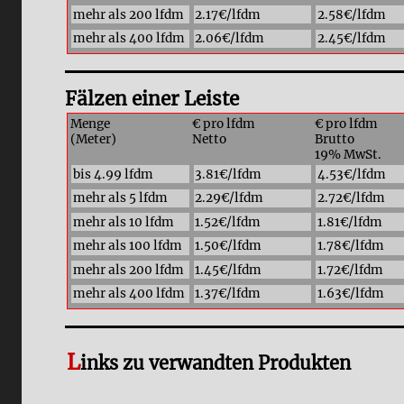
mehr als 200 lfdm
2.17€/lfdm
2.58€/lfdm
mehr als 400 lfdm
2.06€/lfdm
2.45€/lfdm
Fälzen einer Leiste
Menge
€ pro lfdm
€ pro lfdm
(Meter)
Netto
Brutto
19% MwSt.
bis 4.99 lfdm
3.81€/lfdm
4.53€/lfdm
mehr als 5 lfdm
2.29€/lfdm
2.72€/lfdm
mehr als 10 lfdm
1.52€/lfdm
1.81€/lfdm
mehr als 100 lfdm
1.50€/lfdm
1.78€/lfdm
mehr als 200 lfdm
1.45€/lfdm
1.72€/lfdm
mehr als 400 lfdm
1.37€/lfdm
1.63€/lfdm
L
inks zu verwandten Produkten