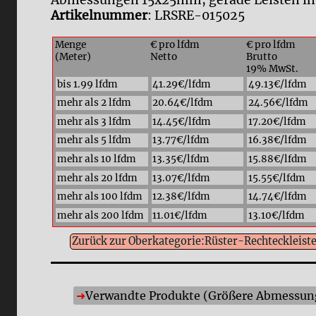
Abmessungen 15x25mm, gerade Leisten in 
Artikelnummer
: LRSRE-015025
Menge
€ pro lfdm
€ pro lfdm
(Meter)
Netto
Brutto
19% MwSt.
bis 1.99 lfdm
41.29€/lfdm
49.13€/lfdm
mehr als 2 lfdm
20.64€/lfdm
24.56€/lfdm
mehr als 3 lfdm
14.45€/lfdm
17.20€/lfdm
mehr als 5 lfdm
13.77€/lfdm
16.38€/lfdm
mehr als 10 lfdm
13.35€/lfdm
15.88€/lfdm
mehr als 20 lfdm
13.07€/lfdm
15.55€/lfdm
mehr als 100 lfdm
12.38€/lfdm
14.74€/lfdm
mehr als 200 lfdm
11.01€/lfdm
13.10€/lfdm
Zurück zur Oberkategorie:Rüster-Rechteckleist
Verwandte Produkte (Größere Abmessunge