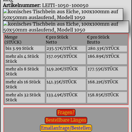
Artikelnummer:
LEITI-1050-100050
Menge
€ pro Stück
€ pro Stück
(STÜCK)
Netto
Brutto
bis 3.99 Stück
235.57€/STÜCK
280.33€/STÜCK
mehr als 4 Stück
157.05€/STÜCK
186.89€/STÜCK
Stück
mehr als 8 Stück
149.20€/STÜCK
177.55€/STÜCK
Stück
mehr als 16 Stück
141.35€/STÜCK
168.21€/STÜCK
Stück
mehr als 32 Stück
133.49€/STÜCK
158.85€/STÜCK
Stück
Fragen?
Bestellbare Längen
Emailanfrage/Bestellen