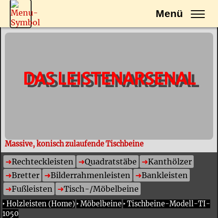
Menü
DAS LEISTENARSENAL
Massive, konisch zulaufende Tischbeine
Rechteckleisten
Quadratstäbe
Kanthölzer
Bretter
Bilderrahmenleisten
Bankleisten
Fußleisten
Tisch-/Möbelbeine
‣
Holzleisten (Home)
‣
Möbelbeine
‣
Tischbeine-Modell-TI-
1050