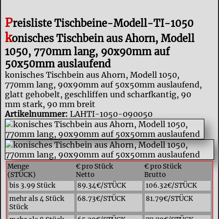
P
reisliste Tischbeine-Modell-TI-1050
k
onisches Tischbein aus Ahorn, Modell
1050, 770mm lang, 90x90mm auf
50x50mm auslaufend
konisches Tischbein aus Ahorn, Modell 1050,
770mm lang, 90x90mm auf 50x50mm auslaufend,
glatt gehobelt, geschliffen und scharfkantig, 90
mm stark, 90 mm breit
Artikelnummer:
LAHTI-1050-090050
Menge
€ pro Stück
€ pro Stück
(STÜCK)
Netto
Brutto
bis 3.99 Stück
89.34€/STÜCK
106.32€/STÜCK
mehr als 4 Stück
68.73€/STÜCK
81.79€/STÜCK
Stück