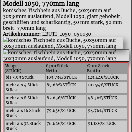
Modell 1050, 770mm lang
konisches Tischbein aus Buche, 50x50mm auf
30x30mm auslaufend, Modell 1050, glatt gehobelt,
geschliffen und scharfkantig, 50 mm stark, 50 mm
breit, 770mm lang
Artikelnummer:
LBUTI-1050-050030
Menge
€ pro Stück
€ pro Stück
(STÜCK)
Netto
Brutto
bis 3.99 Stück
103.73€/STÜCK
123.44€/STÜCK
mehr als 4 Stück
85.66€/STÜCK
101.94€/STÜCK
Stück
mehr als 8 Stück
82.65€/STÜCK
98.36€/STÜCK
Stück
mehr als 16 Stück
79.63€/STÜCK
94.76€/STÜCK
Stück
mehr als 32 Stück
76.62€/STÜCK
91.18€/STÜCK
Stück