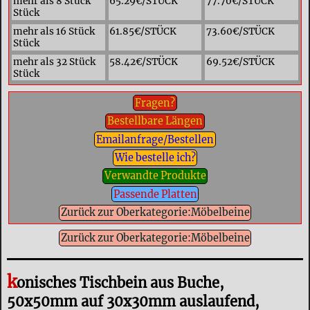
mehr als 8 Stück
65.29€/STÜCK
77.70€/STÜCK
Stück
mehr als 16 Stück
61.85€/STÜCK
73.60€/STÜCK
Stück
mehr als 32 Stück
58.42€/STÜCK
69.52€/STÜCK
Stück
Fragen?
Bestellbare Längen
Emailanfrage/Bestellen
Wie bestelle ich?
Verwandte Produkte
Passende Platten
Zurück zur Oberkategorie:Möbelbeine
Zurück zur Oberkategorie:Möbelbeine
k
onisches Tischbein aus Buche,
50x50mm auf 30x30mm auslaufend,