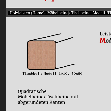
‣
Holzleisten (Home)
‣
Möbelbeine
‣
Tischbeine-Modell-TI
Leis
M
od
Quadratische
Möbelbeine/Tischbeine mit
abgerundeten Kanten