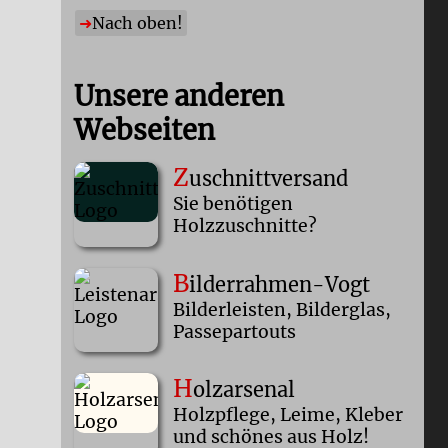
Nach oben!
Unsere anderen
Webseiten
Z
uschnittversand
Sie benötigen
Holzzuschnitte?
B
ilderrahmen-Vogt
Bilderleisten, Bilderglas,
Passepartouts
H
olzarsenal
Holzpflege, Leime, Kleber
und schönes aus Holz!