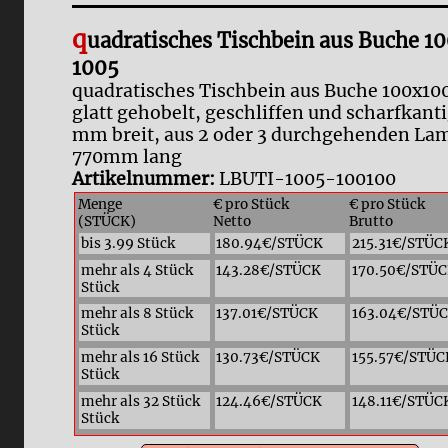
q
uadratisches Tischbein aus Buche 
1005
quadratisches Tischbein aus Buche 100x1
glatt gehobelt, geschliffen und scharfkant
mm breit, aus 2 oder 3 durchgehenden Lam
770mm lang
Artikelnummer:
LBUTI-1005-100100
Menge
€ pro Stück
€ pro Stück
(STÜCK)
Netto
Brutto
bis 3.99 Stück
180.94€/STÜCK
215.31€/STÜC
mehr als 4 Stück
143.28€/STÜCK
170.50€/STÜ
Stück
mehr als 8 Stück
137.01€/STÜCK
163.04€/STÜ
Stück
mehr als 16 Stück
130.73€/STÜCK
155.57€/STÜC
Stück
mehr als 32 Stück
124.46€/STÜCK
148.11€/STÜC
Stück