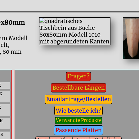
 80x80mm
0mm Modell
elt,
k, 80 mm
Fragen?
K
Bestellbare Längen
K
Emailanfrage/Bestellen
K
Wie bestelle ich?
Verwandte Produkte
CK
Passende Platten
CK