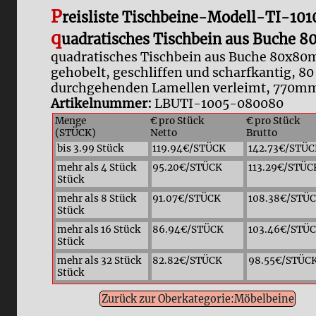
P
reisliste Tischbeine-Modell-TI-101
q
uadratisches Tischbein aus Buche 
quadratisches Tischbein aus Buche 80x80m
gehobelt, geschliffen und scharfkantig, 80
durchgehenden Lamellen verleimt, 770mm
Artikelnummer:
LBUTI-1005-080080
Menge
€ pro Stück
€ pro Stück
(STÜCK)
Netto
Brutto
bis 3.99 Stück
119.94€/STÜCK
142.73€/STÜC
mehr als 4 Stück
95.20€/STÜCK
113.29€/STÜC
Stück
mehr als 8 Stück
91.07€/STÜCK
108.38€/STÜ
Stück
mehr als 16 Stück
86.94€/STÜCK
103.46€/STÜ
Stück
mehr als 32 Stück
82.82€/STÜCK
98.55€/STÜC
Stück
Zurück zur Oberkategorie:Möbelbeine