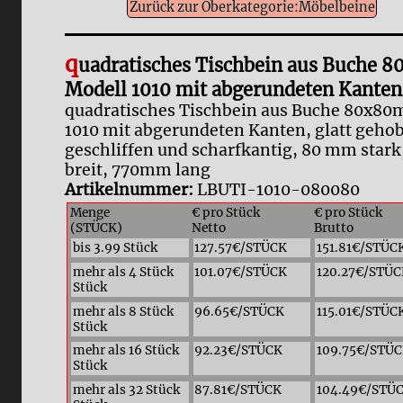
Zurück zur Oberkategorie:Möbelbeine
q
uadratisches Tischbein aus Buche
Modell 1010 mit abgerundeten Kanten
quadratisches Tischbein aus Buche 80x8
1010 mit abgerundeten Kanten, glatt gehob
geschliffen und scharfkantig, 80 mm star
breit, 770mm lang
Artikelnummer:
LBUTI-1010-080080
Menge
€ pro Stück
€ pro Stück
(STÜCK)
Netto
Brutto
bis 3.99 Stück
127.57€/STÜCK
151.81€/STÜC
mehr als 4 Stück
101.07€/STÜCK
120.27€/STÜC
Stück
mehr als 8 Stück
96.65€/STÜCK
115.01€/STÜC
Stück
mehr als 16 Stück
92.23€/STÜCK
109.75€/STÜ
Stück
mehr als 32 Stück
87.81€/STÜCK
104.49€/STÜ