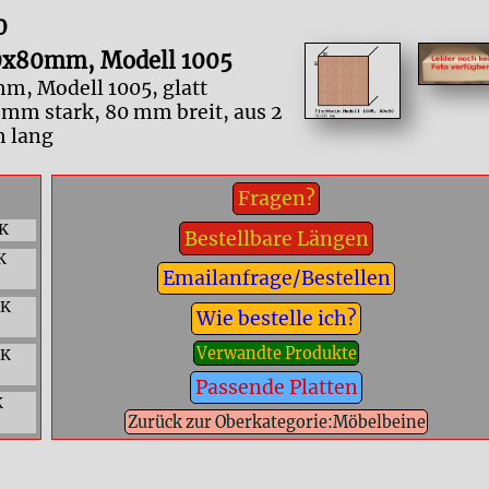
0
80x80mm, Modell 1005
m, Modell 1005, glatt
 mm stark, 80 mm breit, aus 2
 lang
Fragen?
K
Bestellbare Längen
K
Emailanfrage/Bestellen
CK
Wie bestelle ich?
Verwandte Produkte
CK
Passende Platten
K
Zurück zur Oberkategorie:Möbelbeine