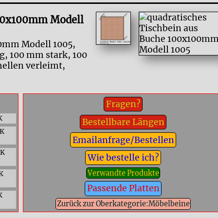
100x100mm Modell
00mm Modell 1005,
ig, 100 mm stark, 100
ellen verleimt,
Fragen?
K
Bestellbare Längen
CK
Emailanfrage/Bestellen
CK
Wie bestelle ich?
Verwandte Produkte
K
Passende Platten
K
Zurück zur Oberkategorie:Möbelbeine