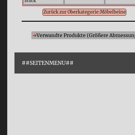
Stück
Zurück zur Oberkategorie:Möbelbeine
Verwandte Produkte (Größere Abmessunge
##SEITENMENU##