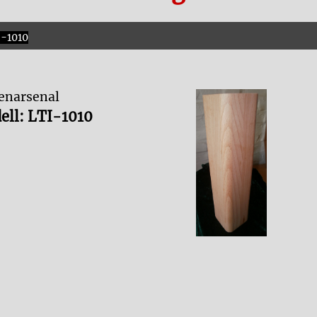
-1010
tenarsenal
ell:
LTI-1010