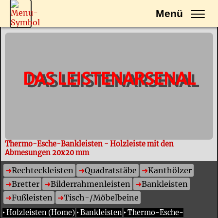
Menü
DAS LEISTENARSENAL
Thermo-Esche-Bankleisten - Holzleiste mit den
Abmesungen 20x20 mm
Rechteckleisten
Quadratstäbe
Kanthölzer
Bretter
Bilderrahmenleisten
Bankleisten
Fußleisten
Tisch-/Möbelbeine
‣
Holzleisten (Home)
‣
Bankleisten
‣
Thermo-Esche-