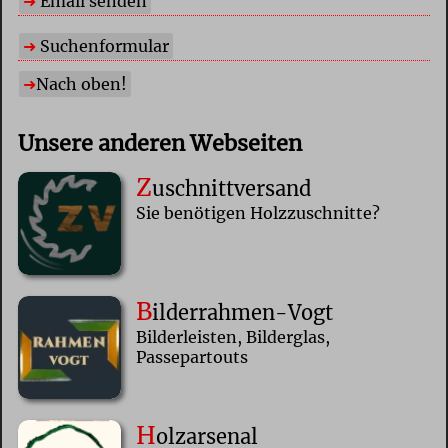
Email senden
Suchenformular
Nach oben!
Unsere anderen Webseiten
Z
uschnittversand
Sie benötigen Holzzuschnitte?
B
ilderrahmen-Vogt
Bilderleisten, Bilderglas,
Passepartouts
H
olzarsenal