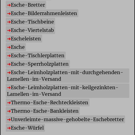
E
sche-Bretter
E
sche-Bilderrahmenleisten
E
sche-Tischbeine
E
sche-Viertelstab
E
scheleisten
E
sche
E
sche-Tischlerplatten
E
sche-Sperrholzplatten
E
sche-Leimholzplatten-mit-durchgehenden-
Lamellen-im-Versand
E
sche-Leimholzplatten-mit-keilgezinkten-
Lamellen-im-Versand
T
hermo-Esche-Rechteckleisten
T
hermo-Esche-Bankleisten
U
nverleimte-massive-gehobelte-Eschebretter
E
sche-Würfel