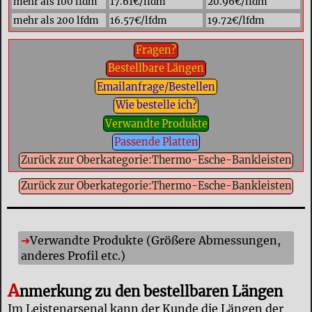
mehr als 100 lfdm
17.61€/lfdm
20.96€/lfdm
mehr als 200 lfdm
16.57€/lfdm
19.72€/lfdm
Fragen?
Bestellbare Längen
Emailanfrage/Bestellen
Wie bestelle ich?
Verwandte Produkte
Passende Platten
Zurück zur Oberkategorie:Thermo-Esche-Bankleisten
Zurück zur Oberkategorie:Thermo-Esche-Bankleisten
Verwandte Produkte (Größere Abmessungen,
anderes Profil etc.)
A
nmerkung zu den bestellbaren Längen
Im Leistenarsenal kann der Kunde die Längen der