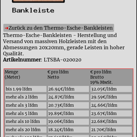
Zurück zu den Thermo-Esche-Bankleisten
Thermo-Esche-Bankleisten - Herstellung und
Versand von massiven Holzleisten mit den
Abmessungen 20x20mm, gerade Leisten in hoher
Qualität.
Artikelnummer
: LTSBA-020020
Menge
€ pro lfdm
€ pro lfdm
(Meter)
Netto
Brutto
19% MwSt.
bis 1.99 lfdm
26.94€/lfdm
32.05€/lfdm
mehr als 2 lfdm
24.87€/lfdm
29.59€/lfdm
mehr als 3 lfdm
20.73€/lfdm
24.66€/lfdm
mehr als 5 lfdm
19.89€/lfdm
23.67€/lfdm
mehr als 10 lfdm
19.06€/lfdm
22.68€/lfdm
mehr als 20 lfdm
18.24€/lfdm
21.70€/lfdm