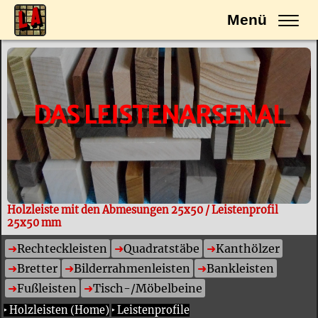
Menü
DAS LEISTENARSENAL
Holzleiste mit den Abmesungen 25x50 / Leistenprofil
25x50 mm
Rechteckleisten
Quadratstäbe
Kanthölzer
Bretter
Bilderrahmenleisten
Bankleisten
Fußleisten
Tisch-/Möbelbeine
‣
Holzleisten (Home)
‣
Leistenprofile