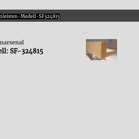
nleisten-Modell-SF324815
enarsenal
ell:
SF-324815