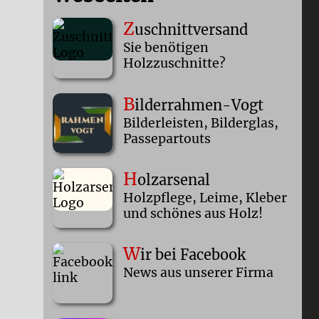
Z
uschnittversand
Sie benötigen
Holzzuschnitte?
B
ilderrahmen-Vogt
Bilderleisten, Bilderglas,
Passepartouts
H
olzarsenal
Holzpflege, Leime, Kleber
und schönes aus Holz!
W
ir bei Facebook
News aus unserer Firma