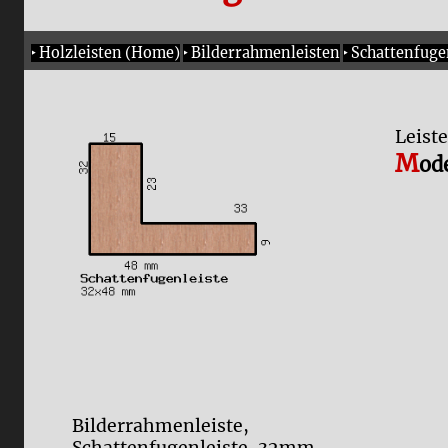
‣
Holzleisten (Home)
‣
Bilderrahmenleisten
‣
Schattenfuge
Leist
M
od
Bilderrahmenleiste,