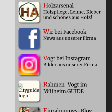
H
olzarsenal
Holzpflege, Leime, Kleber
und schönes aus Holz!
W
ir bei Facebook
News aus unserer Firma
V
ogt bei Instagram
Bilder aus unserer Firma
R
ahmen-Vogt im
Mülheim.GUIDE
E
inrahmungs-Blog