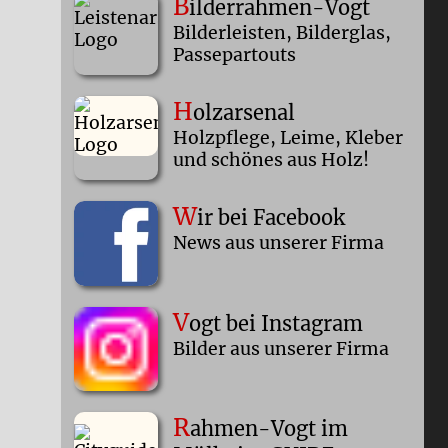
B
ilderrahmen-Vogt
Bilderleisten, Bilderglas,
Passepartouts
H
olzarsenal
Holzpflege, Leime, Kleber
und schönes aus Holz!
W
ir bei Facebook
News aus unserer Firma
V
ogt bei Instagram
Bilder aus unserer Firma
R
ahmen-Vogt im