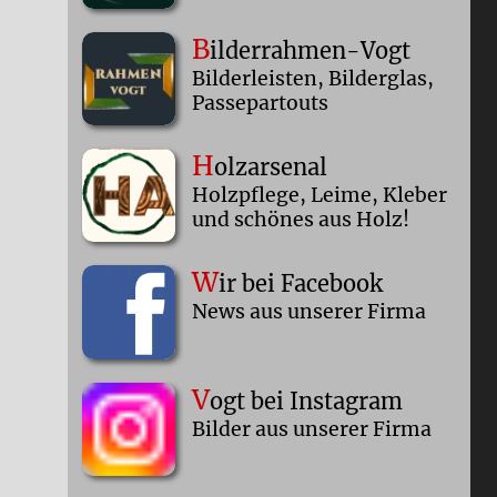
B
ilderrahmen-Vogt
Bilderleisten, Bilderglas,
Passepartouts
H
olzarsenal
Holzpflege, Leime, Kleber
und schönes aus Holz!
W
ir bei Facebook
News aus unserer Firma
V
ogt bei Instagram
Bilder aus unserer Firma