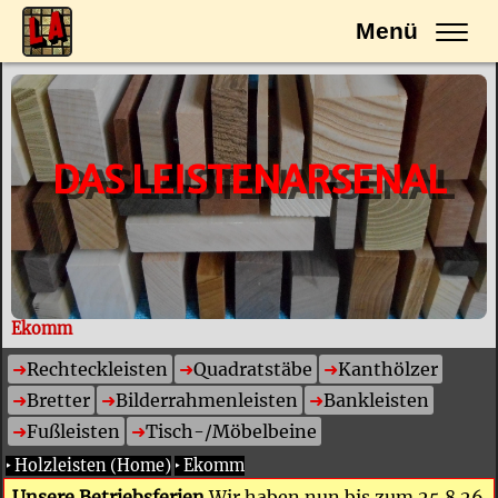
Menü
DAS LEISTENARSENAL
Ekomm
Rechteckleisten
Quadratstäbe
Kanthölzer
Bretter
Bilderrahmenleisten
Bankleisten
Fußleisten
Tisch-/Möbelbeine
‣
Holzleisten (Home)
‣
Ekomm
Unsere Betriebsferien
Wir haben nun bis zum 25.8.26