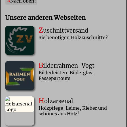
Nach oben!
Unsere anderen Webseiten
Z
uschnittversand
Sie benötigen Holzzuschnitte?
B
ilderrahmen-Vogt
Bilderleisten, Bilderglas,
Passepartouts
H
olzarsenal
Holzpflege, Leime, Kleber und
schönes aus Holz!